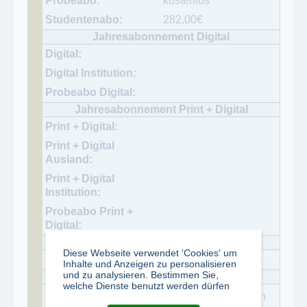
kostenlos
282,00
€
Diese Webseite verwendet 'Cookies' um
18,80
€
Inhalte und Anzeigen zu personalisieren
und zu analysieren. Bestimmen Sie,
welche Dienste benutzt werden dürfen
freitags 50 Ausgaben