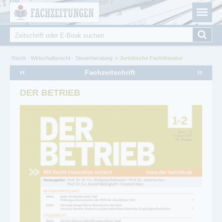
Fachzeitungen.de - Das unabhängige Portal für
Cookie-Einstellungen
Fachmagazine Fachpublikationen & eBooks
Suche
Suchformular
Sie sind hier
Recht - Wirtschaftsrecht - Steuerberatung
Juristische Fachliteratur
‹‹
››
Fachzeitschrift
DER BETRIEB