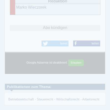
Marko Wieczorek
Abo kündigen
tweet
teilen
Google Adsense ist deaktiviert.
Erlauben
Publikationen zum Thema:
Betriebswirtschaft
-
Steuerrecht
-
Wirtschaftsrecht
-
Arbeitsrecht