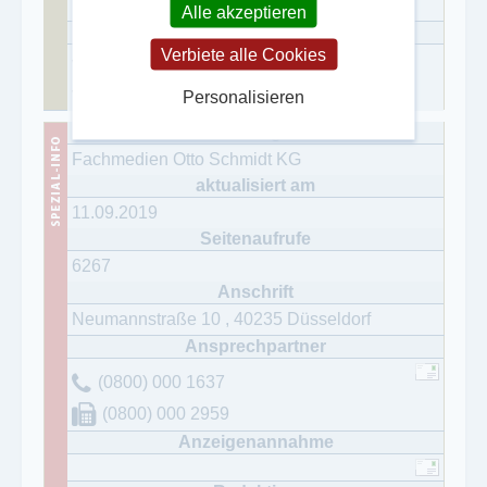
im Jahr
Alle akzeptieren
Verbiete alle Cookies
11.053 (IVW 1/15)
12.147 (IVW 1/15)
Personalisieren
Fachmedien Otto Schmidt KG
11.09.2019
6267
Neumannstraße 10
,
40235
Düsseldorf
(0800) 000 1637
(0800) 000 2959