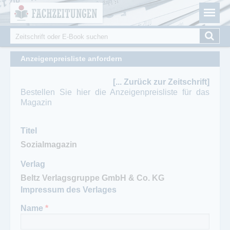
Fachzeitungen.de - Das unabhängige Portal für
Cookie-Einstellungen
Fachmagazine Fachpublikationen & eBooks
Suche
Suchformular
Anzeigenpreisliste anfordern
[... Zurück zur Zeitschrift]
Bestellen Sie hier die Anzeigenpreisliste für das
Magazin
Titel
Verlag
Impressum des Verlages
Name
*