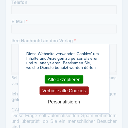
Telefon
E-Mail
*
Ihre Nachricht an den Verlag
*
Diese Webseite verwendet 'Cookies' um
Inhalte und Anzeigen zu personalisieren
und zu analysieren. Bestimmen Sie,
welche Dienste benutzt werden dürfen
Bei Zweckentfremdung unseres Portals zur Verbreitung
Alle akzeptieren
von Werbung erheben wir eine Gebühr von 50,- €
Verbiete alle Cookies
Ich habe die Datenschutzbestimmungen
gelesen und akzeptiert
*
Personalisieren
CAPTCHA
Diese Frage soll automatisierten Spam verhindern
und überprüft, ob Sie ein menschlicher Besucher
sind.