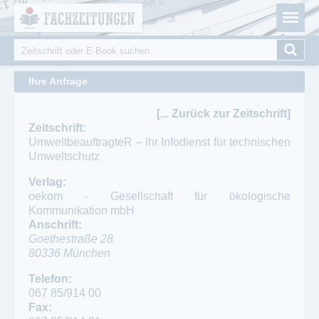
Fachzeitungen.de - Das unabhängige Portal für
Cookie-Einstellungen
Fachmagazine Fachpublikationen & eBooks
Suche
Suchformular
Ihre Anfrage
[... Zurück zur Zeitschrift]
Zeitschrift:
UmweltbeauftragteR – Ihr Infodienst für technischen
Umweltschutz
Verlag:
oekom - Gesellschaft für ökologische
Kommunikation mbH
Anschrift:
Goethestraße 28
80336
München
Telefon:
Telefon:
089/ 54 41 84 200
067 85/914 00
Fax:
Fax: