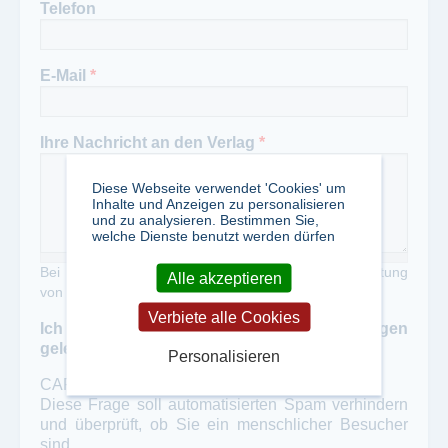
Telefon
E-Mail
*
Ihre Nachricht an den Verlag
*
Diese Webseite verwendet 'Cookies' um
Inhalte und Anzeigen zu personalisieren
und zu analysieren. Bestimmen Sie,
welche Dienste benutzt werden dürfen
Bei Zweckentfremdung unseres Portals zur Verbreitung
Alle akzeptieren
von Werbung erheben wir eine Gebühr von 50,- €
Verbiete alle Cookies
Ich habe die Datenschutzbestimmungen
gelesen und akzeptiert
*
Personalisieren
CAPTCHA
Diese Frage soll automatisierten Spam verhindern
und überprüft, ob Sie ein menschlicher Besucher
sind.