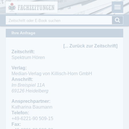
Fachzeitungen.de - Das unabhängige Portal für
Cookie-Einstellungen
Fachmagazine Fachpublikationen & eBooks
Suche
Suchformular
Ihre Anfrage
[... Zurück zur Zeitschrift]
Zeitschrift:
Spektrum Hören
Verlag:
Median-Verlag von Killisch-Horn GmbH
Anschrift:
Im Breispiel 11A
69126
Heidelberg
Ansprechpartner:
Katharina Baumann
Telefon:
+49-6221-90 509-15
Fax: