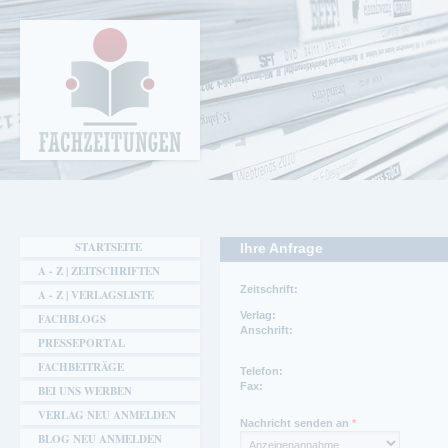
Cookie-Einstellungen
Fachzeitungen.de - Das unabhängige Portal
für Fachmagazine Fachpublikationen &
eBooks
STARTSEITE
Ihre Anfrage
A - Z | ZEITSCHRIFTEN
Zeitschrift:
A - Z | VERLAGSLISTE
Verlag:
FACHBLOGS
Anschrift:
PRESSEPORTAL
FACHBEITRÄGE
Ansprechpartner:
Telefon:
Thomas Bongard
Fax:
BEI UNS WERBEN
Telefon:
Ansprechpartner Redaktion:
VERLAG NEU ANMELDEN
0911-7660976
Thomas Bongard
Nachricht senden an
*
Fax:
Telefon Redaktion:
BLOG NEU ANMELDEN
0911-7661295
0911-7660976