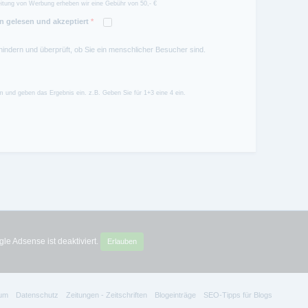
itung von Werbung erheben wir eine Gebühr von 50,- €
 gelesen und akzeptiert
*
hindern und überprüft, ob Sie ein menschlicher Besucher sind.
 und geben das Ergebnis ein. z.B. Geben Sie für 1+3 eine 4 ein.
le Adsense ist deaktiviert.
Erlauben
um
Datenschutz
Zeitungen - Zeitschriften
Blogeinträge
SEO-Tipps für Blogs