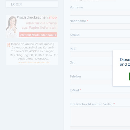
LOGIN
Fax Redaktion:
Vorname
0911-7661295
Nachname
*
Straße
PLZ
Diese
Ort
und z
Telefon
E-Mail
*
Ihre Nachricht an den Verlag
*