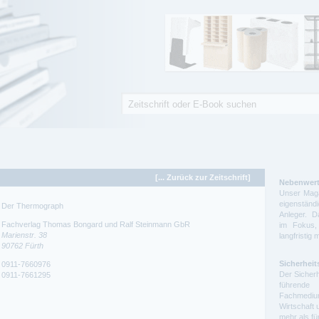
Suche
Suchformular
[... Zurück zur Zeitschrift]
Nebenwert
Unser Maga
eigenstä
Der Thermograph
Anleger. D
Fachverlag Thomas Bongard und Ralf Steinmann GbR
im Fokus,
Marienstr. 38
langfristig 
90762
Fürth
Sicherheit
0911-7660976
Der Sicherh
0911-7661295
führende 
Fachmedium
Wirtschaft 
mehr als f