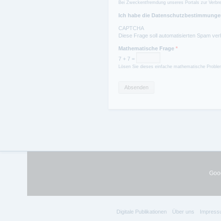
Bei Zweckentfremdung unseres Portals zur Verbre
Ich habe die Datenschutzbestimmungen
CAPTCHA
Diese Frage soll automatisierten Spam ver
Mathematische Frage
*
7 + 7 =
Lösen Sie dieses einfache mathematische Problem
Goog
Digitale Publikationen
Über uns
Impress