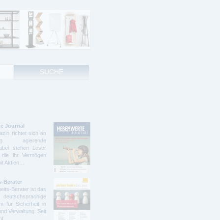
e Journal
zin richtet sich an
ndig agierende
abei stehen Leser
 die ihr Vermögen
mit Aktien…
s-Berater
eits-Berater ist das
deutschsprachige
 für Sicherheit in
und Verwaltung. Seit
ünf…