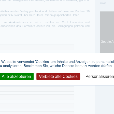
nschten Verlag übermittelt werden, können nur dort auf Antrag gelöscht
zwölf…
ttelbar an den Verlag geschickt und bleiben auf unserem Rechner 90
 jederzeit Auskunft über die zu Ihrer Person gespeicherten Daten.
w. das Auskunftsersuchen ist zu richten an: M+H Immobilien und
Abschicken des Formulars erkläre ich, die Bedingungen gelesen und
Google Ad
 Webseite verwendet 'Cookies' um Inhalte und Anzeigen zu personalis
u analysieren. Bestimmen Sie, welche Dienste benutzt werden dürfen
Alle akzeptieren
Verbiete alle Cookies
Personalisieren