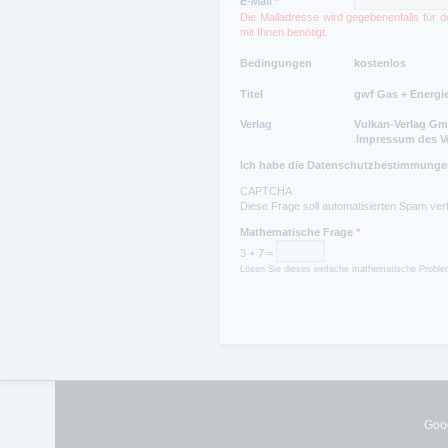
E-Mail
*
Die Mailadresse wird gegebenenfalls für
mit Ihnen benötigt.
Bedingungen
Titel
Verlag
Impressum des V
Ich habe die Datenschutzbestimmungen
CAPTCHA
Diese Frage soll automatisierten Spam ver
Mathematische Frage
*
3 + 7 =
Lösen Sie dieses einfache mathematische Problem
Goog