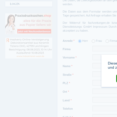
Die Daten, die Zweckgebunden an den gewü
LOGIN
werden.
Die Daten aus dem Formular werden unmi
Tage gespeichert. Auf Anfrage erhalten Sie
Der Widerruf für fachzeitungen.de bz
Dienstleistungs GmbH
Impressum
Durch 
akzeptiert zu haben.
Anrede
*
Herr
Frau
Firma
Firma
Vorname
*
Diese
Name
*
und z
Straße
*
PLZ
*
Ort
*
Land
*
Telefon