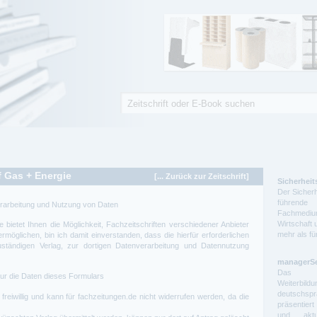
Suche
Suchformular
f Gas + Energie
[... Zurück zur Zeitschrift]
Sicherheit
Der Sicherh
führende 
Verarbeitung und Nutzung von Daten
Fachmedium
Wirtschaft 
e
bietet Ihnen die Möglichkeit, Fachzeitschriften verschiedener Anbieter
mehr als f
rmöglichen, bin ich damit einverstanden, dass die hierfür erforderlichen
ständigen Verlag, zur dortigen Datenverarbeitung und Datennutzung
managerS
Das auf
ur die Daten dieses Formulars
Weiterbil
deutschs
freiwillig und kann für
fachzeitungen.de
nicht widerrufen werden, da die
präsentier
und aktue