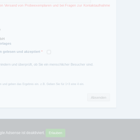
 den Versand von Probeexemplaren und bei Fragen zur Kontaktaufnahme
erlages
 gelesen und akzeptiert
*
hindern und überprüft, ob Sie ein menschlicher Besucher sind.
 und geben das Ergebnis ein. z.B. Geben Sie für 1+3 eine 4 ein.
le Adsense ist deaktiviert.
Erlauben