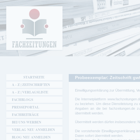
Cookie-Einstellungen
Fachzeitungen.de - Das unabhängige Portal
für Fachmagazine Fachpublikationen &
eBooks
STARTSEITE
Probeexemplar: Zeitschrift gw
A - Z | ZEITSCHRIFTEN
Einwilligungserklärung zur Übermittlung, 
A - Z | VERLAGSLISTE
FACHBLOGS
Die Internetplattform
www.fachzeitungen.d
zu beziehen. Um diese Dienstleistung zu e
PRESSEPORTAL
Angaben an die bei
fachzeitungen.de
zu
übermittelt werden.
FACHBEITRÄGE
BEI UNS WERBEN
Übermittelt werden dürfen insbesondere: N
VERLAG NEU ANMELDEN
Die vorstehende Einwilligungserklärung ist 
Daten sofort übermittelt werden.
BLOG NEU ANMELDEN