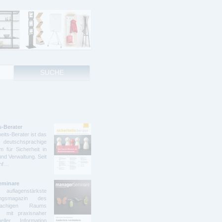
s-Berater
eits-Berater ist das
deutschsprachige
 für Sicherheit in
und Verwaltung. Seit
ünf…
eminare
lagenstärkste
dungsmagazin des
prachigen Raums
t mit praxisnaher
ller Information