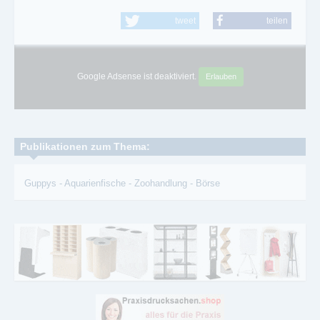
tweet
teilen
Google Adsense ist deaktiviert.
Erlauben
Publikationen zum Thema:
Guppys
-
Aquarienfische
-
Zoohandlung
-
Börse