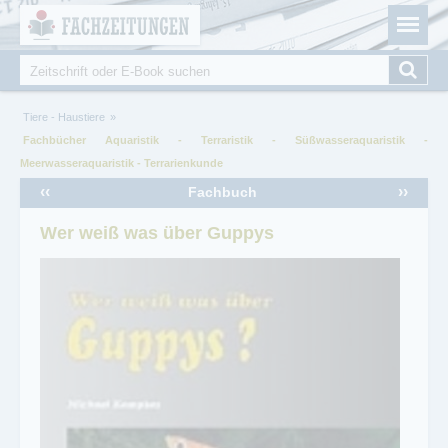
Fachzeitungen.de - Das unabhängige Portal für
Cookie-Einstellungen
Fachmagazine Fachpublikationen & eBooks
Suche
Suchformular
Sie sind hier
Tiere - Haustiere
Fachbücher Aquaristik - Terraristik - Süßwasseraquaristik -
Meerwasseraquaristik - Terrarienkunde
‹‹
››
Fachbuch
Wer weiß was über Guppys