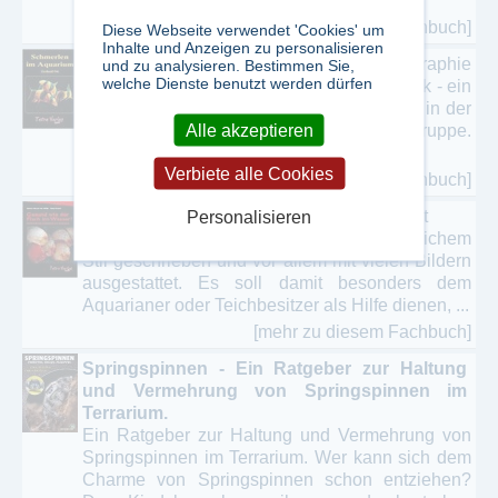
Meerwasseraquaristik und ...
[mehr zu diesem Fachbuch]
Diese Webseite verwendet 'Cookies' um
Inhalte und Anzeigen zu personalisieren
Schmerlen im Aquarium
Die erste Monographie
und zu analysieren. Bestimmen Sie,
welche Dienste benutzt werden dürfen
über Schmerlen aus der Sicht der Aquaristik - ein
Standardwerk über diese, bisher zu wenig in der
Alle akzeptieren
aquaristischen Literatur beachtete Fischgruppe.
Gerhard Ott ist ausgewiesener ...
Verbiete alle Cookies
[mehr zu diesem Fachbuch]
Gesund wie der Fisch im Wasser
Bewusst
Personalisieren
wurde dieses Buch in allgemeinverständlichem
Stil geschrieben und vor allem mit vielen Bildern
ausgestattet. Es soll damit besonders dem
Aquarianer oder Teichbesitzer als Hilfe dienen, ...
[mehr zu diesem Fachbuch]
Springspinnen - Ein Ratgeber zur Haltung
und Vermehrung von Springspinnen im
Terrarium.
Ein Ratgeber zur Haltung und Vermehrung von
Springspinnen im Terrarium. Wer kann sich dem
Charme von Springspinnen schon entziehen?