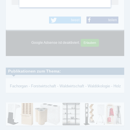
Abo kündigen
tweet
teilen
Google Adsense ist deaktiviert.
Erlauben
Publikationen zum Thema:
Fachorgan
-
Forstwirtschaft
-
Waldwirtschaft
-
Waldökologie
-
Holz