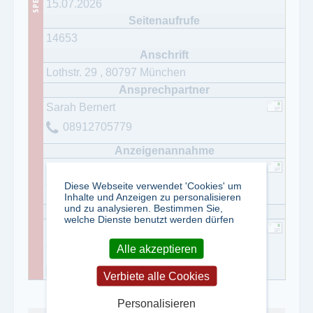
15.07.2026
14653
Lothstr. 29
,
80797
München
Sarah Bernert
08912705779
Martin Babel
Diese Webseite verwendet 'Cookies' um
089/12705-260
Inhalte und Anzeigen zu personalisieren
und zu analysieren. Bestimmen Sie,
welche Dienste benutzt werden dürfen
Martin Steinfath
Alle akzeptieren
0711-44827-0
0711-44827-77
Verbiete alle Cookies
Personalisieren