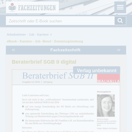
Fachzeitungen.de - Das unabhängige Portal für
Cookie-Einstellungen
Fachmagazine Fachpublikationen & eBooks
Suche
Suchformular
Sie sind hier
Arbeitnehmer - Job - Karriere
eBook - Karriere - Job -Beruf - Existenzgründung
‹‹
››
Fachzeitschrift
Beraterbrief SGB II digital