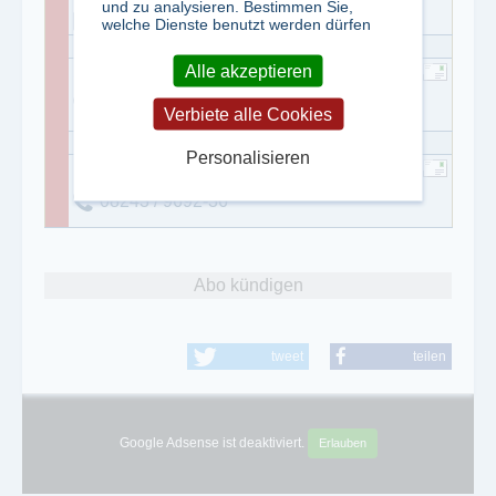
und zu analysieren. Bestimmen Sie,
09221 949-377
welche Dienste benutzt werden dürfen
Alle akzeptieren
Sarah Krischik
08243 / 9692-13
Verbiete alle Cookies
Personalisieren
Natascha Brand
08243 / 9692-36
Abo kündigen
tweet
teilen
Google Adsense ist deaktiviert.
Erlauben