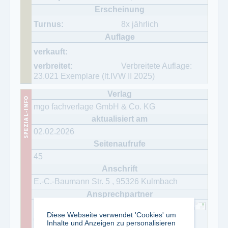
8x jährlich
Verbreitete Auflage:
23.021 Exemplare (lt.IVW II 2025)
mgo fachverlage GmbH & Co. KG
02.02.2026
45
E.-C.-Baumann Str. 5
,
95326
Kulmbach
Simone Sesselmann
Diese Webseite verwendet 'Cookies' um
09221 949-420
Inhalte und Anzeigen zu personalisieren