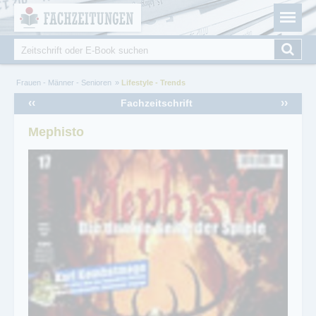
Fachzeitungen.de - Das unabhängige Portal für
Cookie-Einstellungen
Fachmagazine Fachpublikationen & eBooks
Suche
Suchformular
Sie sind hier
Frauen - Männer - Senioren
Lifestyle - Trends
‹‹
››
Fachzeitschrift
Mephisto