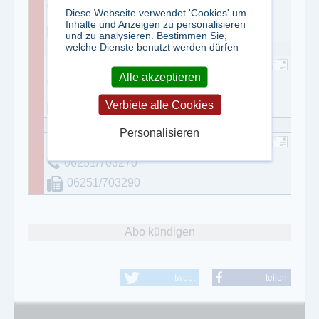
06251/703270
Diese Webseite verwendet 'Cookies' um
Inhalte und Anzeigen zu personalisieren
06251/703290
und zu analysieren. Bestimmen Sie,
welche Dienste benutzt werden dürfen
Günter Doil
Alle akzeptieren
06031/9494
Verbiete alle Cookies
06031/18042
Personalisieren
Martin Ellermeier
06251/703270
06251/703290
Abo kündigen
tweet
teilen