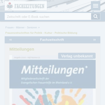
Fachzeitungen.de - Das unabhängige Portal für
Cookie-Einstellungen
Fachmagazine Fachpublikationen & eBooks
Suche
Suchformular
Sie sind hier
Frauen - Männer - Senioren
Frauenzeitschriften für Politik - Kultur - Politische Bildung
‹‹
››
Fachzeitschrift
Mitteilungen