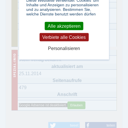
Diese Webseite verwendet 'Cookies' um
Inhalte und Anzeigen zu personalisieren
und zu analysieren. Bestimmen Sie,
zweimal im Jahr; in
welche Dienste benutzt werden dürfen
den Monaten April und Oktober
Alle akzeptieren
Verbiete alle Cookies
30.000
Personalisieren
.Kein Verlag bekannt
25.11.2014
479
Google Adsense ist deaktiviert.
Erlauben
tweet
teilen