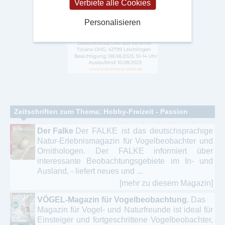
Verbiete alle Cookies
Personalisieren
Zeitschriften zum Thema: Hobby-Freizeit - Passion
Der Falke
Der FALKE ist das deutschsprachige
Natur-Erlebnismagazin für Vogelbeobachter und
Ornithologen. Der FALKE informiert über
interessante Beobachtungsgebiete im In- und
Ausland, - liefert neues und ...
[mehr zu diesem Magazin]
VÖGEL-Magazin für Vogelbeobachtung.
Das
Magazin für Vogel- und Naturfreunde ist ideal für
Einsteiger und fortgeschrittene Vogelbeobachter,