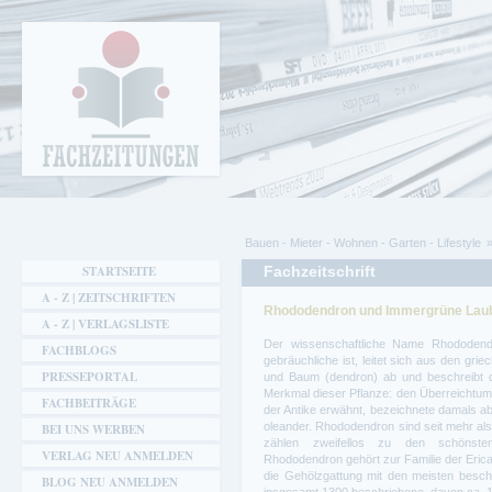
Cookie-Einstellungen
Fachzeitungen.de - Das unabhängige Portal
für Fachmagazine Fachpublikationen &
eBooks
Bauen - Mieter - Wohnen - Garten - Lifestyle
Sie sind hier
STARTSEITE
Fachzeitschrift
A - Z | ZEITSCHRIFTEN
Rhododendron und Immergrüne Lau
A - Z | VERLAGSLISTE
Der wissenschaftliche Name Rhododend
FACHBLOGS
gebräuchliche ist, leitet sich aus den gri
PRESSEPORTAL
und Baum (dendron) ab und beschreibt d
Merkmal dieser Pflanze: den Überreichtum
FACHBEITRÄGE
der Antike erwähnt, bezeichnete damals a
oleander. Rhododendron sind seit mehr al
BEI UNS WERBEN
zählen zweifellos zu den schönste
VERLAG NEU ANMELDEN
Rhododendron gehört zur Familie der Eric
die Gehölzgattung mit den meisten beschr
BLOG NEU ANMELDEN