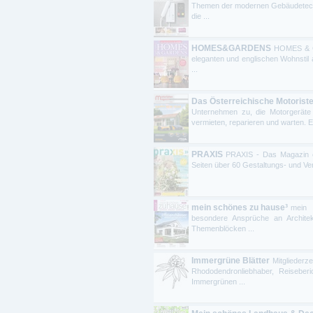
Themen der modernen Gebäudetechn
die ...
HOMES&GARDENS
HOMES & GA
eleganten und englischen Wohnstil a
...
Das Österreichische Motorist
Unternehmen zu, die Motorgeräte 
vermieten, reparieren und warten. Es
PRAXIS
PRAXIS - Das Magazin ers
Seiten über 60 Gestaltungs- und Ver
mein schönes zu hause³
mein s
besondere Ansprüche an Architek
Themenblöcken ...
Immergrüne Blätter
Mitgliederz
Rhododendronliebhaber, Reiseber
Immergrünen ...