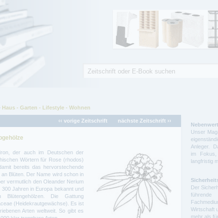
Suche
Suchformular
Haus - Garten - Lifestyle - Wohnen
‹‹ vorige Zeitschrift
nächste Zeitschrift ››
Nebenwert
Unser Maga
bgehölze
eigenstä
Anleger. D
ron, der auch im Deutschen der
im Fokus,
echischen Wörtern für Rose (rhodos)
langfristig 
amit bereits das hervorstechende
 an Blüten. Der Name wird schon in
Sicherheit
ber vermutlich den Oleander Nerium
Der Sicherh
s 300 Jahren in Europa bekannt und
führende 
n Blütengehölzen. Die Gattung
Fachmedium
aceae (Heidekrautgewächse). Es ist
Wirtschaft 
iebenen Arten weltweit. So gibt es
mehr als f