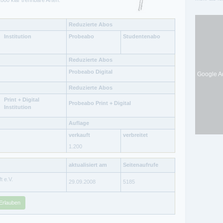
00 klar trennbare Arten.
Reduzierte Abos
Institution
Probeabo
Studentenabo
Reduzierte Abos
Probeabo Digital
Google Ad
Reduzierte Abos
Print + Digital
Probeabo Print + Digital
Institution
Auflage
verkauft
verbreitet
1.200
aktualisiert am
Seitenaufrufe
 e.V.
29.09.2008
5185
Erlauben