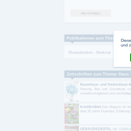
Abo kündigen
Publikationen zum Thema:
Diese
und z
Rhododendron
-
Merkmal
Zeitschriften zum Thema: Haus -
Baumhaus- und Stelzenhaus-
Planung, Bau und Gestaltung von
umweltverträglichen und nachhaltige
kraut&rüben
Das Magazin für bio
über 35 Jahre Expertise, Erfahrung 
GEBÄUDEDIGITAL
Die GEBÄUDE