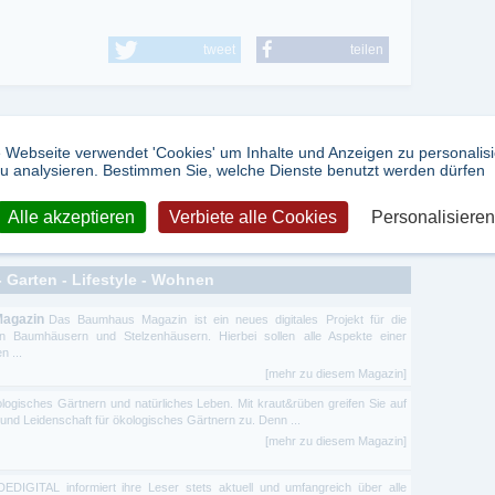
tweet
teilen
 Webseite verwendet 'Cookies' um Inhalte und Anzeigen zu personalis
u analysieren. Bestimmen Sie, welche Dienste benutzt werden dürfen
Alle akzeptieren
Verbiete alle Cookies
Personalisieren
 Garten - Lifestyle - Wohnen
Magazin
Das Baumhaus Magazin ist ein neues digitales Projekt für die
 Baumhäusern und Stelzenhäusern. Hierbei sollen alle Aspekte einer
n ...
[mehr zu diesem Magazin]
logisches Gärtnern und natürliches Leben. Mit kraut&rüben greifen Sie auf
und Leidenschaft für ökologisches Gärtnern zu. Denn ...
[mehr zu diesem Magazin]
DIGITAL informiert ihre Leser stets aktuell und umfangreich über alle