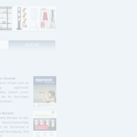
e Journal
zin richtet sich an
ndig agierende
abei stehen Leser
 die ihr Vermögen
mit Aktien…
s-Berater
eits-Berater ist das
deutschsprachige
 für Sicherheit in
und Verwaltung. Seit
ünf…