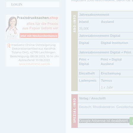
insgesamt 1300 beschriebene, davon ca. 10
LOGIN
Jahresabonnement
Inland
Ausland
35,00
€
Jahresabonnement Digital
Digital
Digital Institution
Jahresabonnement Digital + Print
Print +
Print + Digital
Digital
Ausland
Einzelheft
Erscheinung
Ladenpreis
Turnus
1 x Jahr
Verlag / Anschrift
Deutsch. Rhododendron- Gesellschaft
Google Adsense ist deaktiviert.