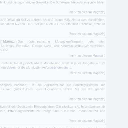
ik und die zugehörigen Gewerke. Die Schwerpunkte jeder Ausgabe bilden
[mehr zu diesem Magazin]
RDENS gilt seit 21 Jahren als das Trend-Magazin für den klassischen,
uf hohem Niveau. Der Titel, der auch in Großbritannien erscheint, steht für
[mehr zu diesem Magazin]
en Magazin
Das österreichische Motoristen-Magazin geht allen
für Haus, Werkstatt, Garten, Land- und Kommunalwirtschaft vertreiben,
 sind ...
[mehr zu diesem Magazin]
cheint 6-mal jährlich alle 2 Monate und liefert in jeder Ausgabe auf 72
kaufsideen für die wichtigsten Anforderungen des ...
[mehr zu diesem Magazin]
chönes zuhause°°° ist die Zeitschrift für alle Bauinteressierten, die
tur und Qualität ihres neuen Eigenheims stellen. Mit den drei großen
[mehr zu diesem Magazin]
eitschrift der Deutschen Rhododendron-Gesellschaft e.V. Informationen für
ichte, Erfahrungsberichte zur Pflege und Kultur von Rhododendron und
[mehr zu diesem Magazin]