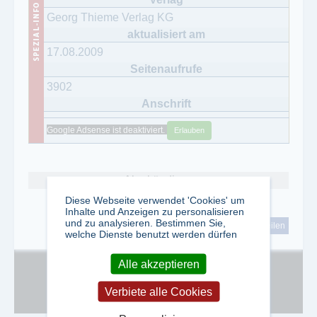
Georg Thieme Verlag KG
17.08.2009
3902
Google Adsense ist deaktiviert.
Erlauben
Abo kündigen
Diese Webseite verwendet 'Cookies' um
Inhalte und Anzeigen zu personalisieren
und zu analysieren. Bestimmen Sie,
tweet
teilen
welche Dienste benutzt werden dürfen
Alle akzeptieren
Google Adsense ist deaktiviert.
Erlauben
Verbiete alle Cookies