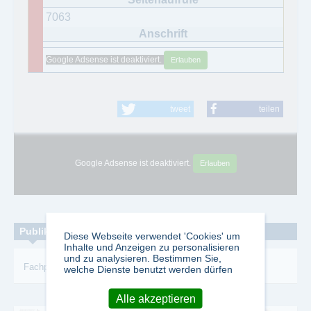
7063
Google Adsense ist deaktiviert.
Erlauben
tweet
teilen
Google Adsense ist deaktiviert.
Erlauben
Publikationen zum Thema:
Diese Webseite verwendet 'Cookies' um
Inhalte und Anzeigen zu personalisieren
und zu analysieren. Bestimmen Sie,
Fachpublikation
-
Maschinen
-
Elektro
welche Dienste benutzt werden dürfen
Alle akzeptieren