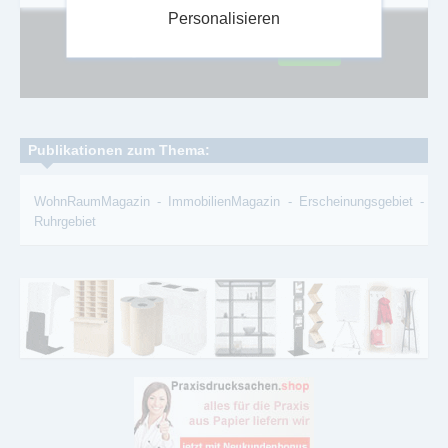
Personalisieren
Google Adsense ist deaktiviert.
Erlauben
Publikationen zum Thema:
WohnRaumMagazin
-
ImmobilienMagazin
-
Erscheinungsgebiet
-
Ruhrgebiet