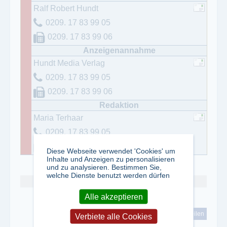
Ralf Robert Hundt
0209. 17 83 99 05
0209. 17 83 99 06
Hundt Media Verlag
0209. 17 83 99 05
0209. 17 83 99 06
Maria Terhaar
0209. 17 83 99 05
0209. 17 83 99 06
Diese Webseite verwendet 'Cookies' um
Inhalte und Anzeigen zu personalisieren
und zu analysieren. Bestimmen Sie,
welche Dienste benutzt werden dürfen
Abo kündigen
Alle akzeptieren
tweet
teilen
Verbiete alle Cookies