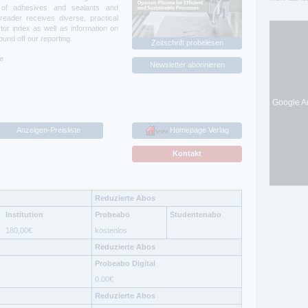
s of adhesives and sealants and
reader receives diverse, practical
tor index as well as information on
ound off our reporting.
Zeitschrift probelesen
ne
Newsletter abonnieren
Google Ad
Anzeigen-Preisliste
Homepage Verlag
Kontakt
Reduzierte Abos
Institution
Probeabo
Studentenabo
180,00
€
kostenlos
Reduzierte Abos
Probeabo Digital
0.00
€
Reduzierte Abos