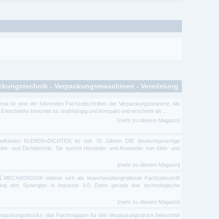
ackungstechnik - Verpackungsmaschinen - Veredelung
rnal ist eine der führenden Fachzeitschriften der Verpackungsbranche. Als
 Entscheider berichtet es unabhängig und kompakt und erscheint als ...
[mehr zu diesem Magazin]
adhäsion KLEBEN+DICHTEN ist seit 70 Jahren DIE deutschsprachige
e Kleb- und Dichttechnik. Sie spricht Hersteller und Anwender von Kleb- und
[mehr zu diesem Magazin]
K
MECHATRONIK widmet sich als branchenübergreifende Fachzeitschrift
rung den Synergien in Industrie 4.0. Denn gerade das technologische
[mehr zu diesem Magazin]
rpackungsdruck», das Fachmagazin für den Verpackungsdruck beleuchtet