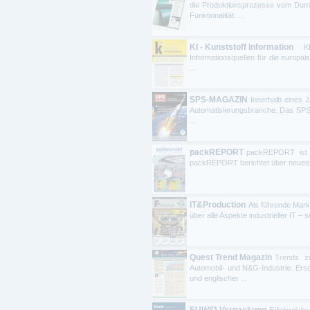
die Produktionsprozesse vom Dummy
Funktionalität. ...
KI - Kunststoff Information
KI 
Informationsquellen für die europä
...
SPS-MAGAZIN
Innerhalb eines 
Automatisierungsbranche. Das SPS-M
...
packREPORT
packREPORT ist d
packREPORT berichtet über neuest
IT&Production
Als führende Mark
über alle Aspekte industrieller IT – 
Quest Trend Magazin
Trends zu
Automobil- und N&G-Industrie. Ers
und englischer ...
EUWID Verpackung
Erfolgreic