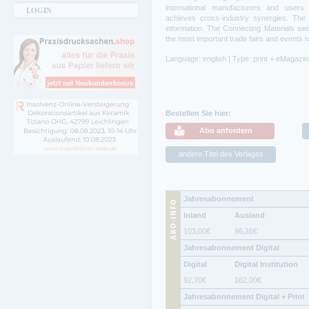
international manufacturers and user
LOGIN
achieves cross-industry synergies. The 
information. The Connecting Materials sec
the most important trade fairs and events r
Language: english | Type: print + eMagazi
Bestellen Sie hier:
Abo anfordern
andere Titel des Verlages
Jahresabonnement
Inland
Ausland
103,00
€
96,26
€
Jahresabonnement Digital
Digital
Digital Institution
92,70
€
162,00
€
Jahresabonnement Digital + Print