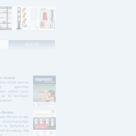
e Journal
zin richtet sich an
ndig agierende
abei stehen Leser
 die ihr Vermögen
mit Aktien…
s-Berater
eits-Berater ist das
deutschsprachige
 für Sicherheit in
und Verwaltung. Seit
ünf…