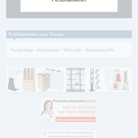
Google Adsense ist deaktiviert.
Erlauben
Publikationen zum Thema:
Fachbeiträge
-
Archivwesen
-
Wirtschaft
-
RezensionenDie