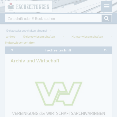
Fachzeitungen.de - Das unabhängige Portal für
Cookie-Einstellungen
Fachmagazine Fachpublikationen & eBooks
Suche
Suchformular
Sie sind hier
Geisteswissenschaften allgemein
andere Geisteswissenschaften - Humanwissenschaften -
Kulturwissenschaften
‹‹
››
Fachzeitschrift
Archiv und Wirtschaft