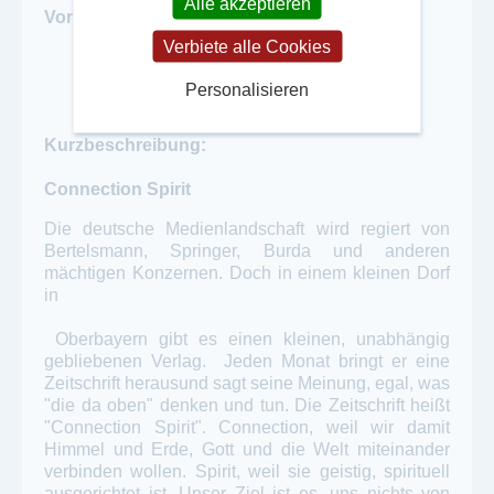
Alle akzeptieren
Vorstellung einzelner Zeitschriften:
Verbiete alle Cookies
Personalisieren
Kurzbeschreibung:
Connection Spirit
Die deutsche Medienlandschaft wird regiert von
Bertelsmann, Springer, Burda und anderen
mächtigen Konzernen. Doch in einem kleinen Dorf
in
Oberbayern gibt es einen kleinen, unabhängig
gebliebenen Verlag. Jeden Monat bringt er eine
Zeitschrift herausund sagt seine Meinung, egal, was
"die da oben" denken und tun. Die Zeitschrift heißt
"Connection Spirit". Connection, weil wir damit
Himmel und Erde, Gott und die Welt miteinander
verbinden wollen. Spirit, weil sie geistig, spirituell
ausgerichtet ist. Unser Ziel ist es, uns nichts von