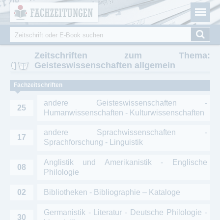
Fachzeitungen.de - Das unabhängige Portal für
Cookie-Einstellungen
Fachmagazine Fachpublikationen & eBooks
Suche
Suchformular
Zeitschriften zum Thema:
Geisteswissenschaften allgemein
Fachzeitschriften
andere Geisteswissenschaften -
25
Humanwissenschaften - Kulturwissenschaften
andere Sprachwissenschaften -
17
Sprachforschung - Linguistik
Anglistik und Amerikanistik - Englische
08
Philologie
02
Bibliotheken - Bibliographie – Kataloge
Germanistik - Literatur - Deutsche Philologie -
30