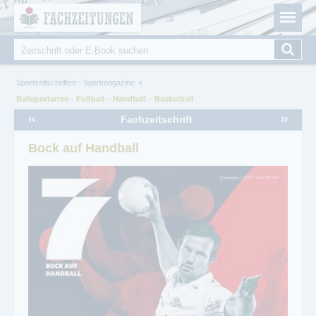
Fachzeitungen.de - Das unabhängige Portal für
Cookie-Einstellungen
Fachmagazine Fachpublikationen & eBooks
Suche
Suchformular
Sie sind hier
Sportzeitschriften - Sportmagazine
Ballsportarten - Fußball – Handball – Basketball
‹‹
››
Fachzeitschrift
Bock auf Handball