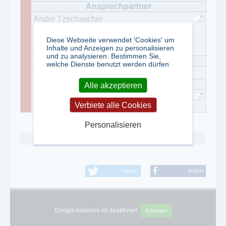
Andre Tzschaschel
030 / 5771 330 0
Diese Webseite verwendet 'Cookies' um
30 / 5771 330 99
Inhalte und Anzeigen zu personalisieren
und zu analysieren. Bestimmen Sie,
welche Dienste benutzt werden dürfen
Alle akzeptieren
Elisabeth Trübenbach
Verbiete alle Cookies
Personalisieren
Abo kündigen
tweet
teilen
Google Adsense ist deaktiviert.
Erlauben