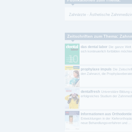
Zahnärzte
-
Ästhetische Zahnmedizi
Zeitschriften zum Thema: Zahnme
das dental labor
Die ganze Welt 
sich kontinuierlich fortbilden möcht
prophylaxe impuls
Die Zeitschri
den Zahnarzt, die Prophylaxeberater
dentalfresh
Universitäre Bildung 
erfolgreiches Studium der Zahnmedi
Informationen aus Orthodontie
Entwicklungen in der Kieferorthopä
neue Behandlungsverfahren und ...