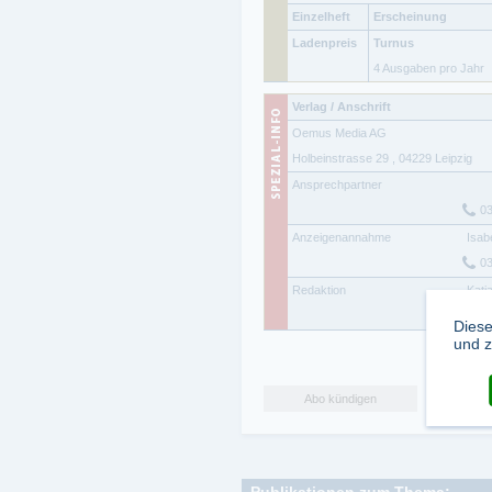
Einzelheft
Erscheinung
Ladenpreis
Turnus
4 Ausgaben pro Jahr
Verlag / Anschrift
Oemus Media AG
Holbeinstrasse 29
,
04229
Leipzig
Ansprechpartner
0
Anzeigenannahme
Isab
0
Redaktion
Katj
0
Diese
und z
Abo kündigen
Publikationen zum Thema: