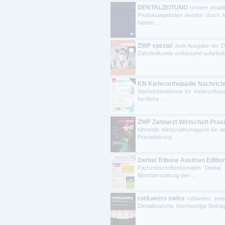
DENTALZEITUNG
Unsere inhalt
Produktangeboten werden durch Ma
Neben ...
ZWP spezial
Jede Ausgabe der ZW
Zahnheilkunde umfassend aufarbeitet
KN Kieferorthopädie Nachrich
Nachrichtenformat für Kieferorthop
fachliche ...
ZWP Zahnarzt Wirtschaft Prax
führende Wirtschaftsmagazin für d
Praxisführung ...
Dental Tribune Austrian Editio
Fachzeitschriftenformates Dental
Berichterstattung den ...
rot&weiss swiss
rot&weiss swis
Dentalbranche. Hochwertige Beiträg