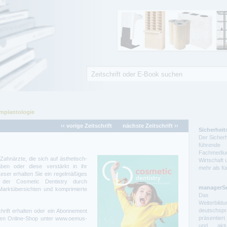
Suche
Suchformular
Implantologie
‹‹ vorige Zeitschrift
nächste Zeitschrift ››
Sicherheit
Der Sicherh
führende 
Fachmedium
 Zahnärzte, die sich auf ästhetisch-
Wirtschaft 
aben oder diese verstärkt in ihr
mehr als f
eser erhalten Sie ein regelmäßiges
 der Cosmetic Dentistry durch
managerS
 Marktübersichten und komprimierte
Das auf
Weiterbil
deutschs
hrift erhalten oder ein Abonnement
präsentier
eren Online-Shop unter www.oemus-
und aktue