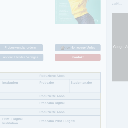
zwölf…
Google Ad
Probeexemplar ordern
Homepage Verlag
andere Titel des Verlages
Kontakt
Reduzierte Abos
Institution
Probeabo
Studentenabo
Reduzierte Abos
Probeabo Digital
Reduzierte Abos
Print + Digital
Probeabo Print + Digital
Institution