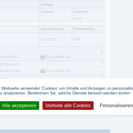
Auflage
verkauft
verbreitet
4.000
aktualisiert am
Seitenaufrufe
13.12.2021
4080
341-48474-0
0341-48474-290
ell Schumann
341-48474-450
0341-48474-290
a Kupfer
341-48474-327
0341-48474-290
 Webseite verwendet 'Cookies' um Inhalte und Anzeigen zu personalis
u analysieren. Bestimmen Sie, welche Dienste benutzt werden dürfen
Alle akzeptieren
Verbiete alle Cookies
Personalisieren
tweet
teilen