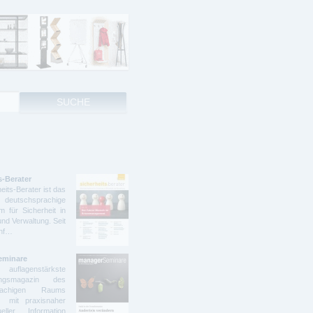
s-Berater
eits-Berater ist das
deutschsprachige
 für Sicherheit in
und Verwaltung. Seit
ünf…
eminare
lagenstärkste
dungsmagazin des
prachigen Raums
t mit praxisnaher
ller Information