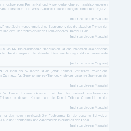
lich hochwertigen Fachartikel und Anwenderberichte zu handelsorientierten
rktübersichten und Wirtschaftlichkeitsberechnungen kompetent ergänzt.
[mehr zu diesem Magazin]
P enthält ein monothematisches Supplement, das die aktuellen Trends der
 und dem Inserenten ein ideales redaktionelles Umfeld für die ...
[mehr zu diesem Magazin]
ten
Die KN Kieferorthopädie Nachrichten ist das monatlich erscheinende
äden. Im Vordergrund der aktuellen Berichterstattung steht die permanente
[mehr zu diesem Magazin]
is
Seit mehr als 24 Jahren ist die „ZWP Zahnarzt Wirtschaft Praxis“ das
en Zahnarzt. Als General-Interest-Titel deckt sie das gesamte Spektrum der
[mehr zu diesem Magazin]
n
Die Dental Tribune Österreich ist Teil des weltweit erscheinenden
 Tribune. In diesem Kontext legt die Dental Tribune Österreich in der
[mehr zu diesem Magazin]
s ist das neue interdisziplinäre Fachjournal für die gesamte Schweizer
e aus der Zahntechnik und Zahnmedizin informieren den Leser ...
[mehr zu diesem Magazin]