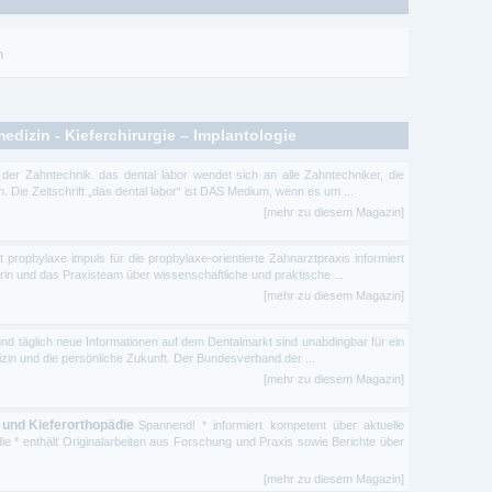
n
dizin - Kieferchirurgie – Implantologie
der Zahntechnik. das dental labor wendet sich an alle Zahntechniker, die
en. Die Zeitschrift „das dental labor“ ist DAS Medium, wenn es um ...
[mehr zu diesem Magazin]
ft prophylaxe impuls für die prophylaxe-orientierte Zahnarztpraxis informiert
in und das Praxisteam über wissenschaftliche und praktische ...
[mehr zu diesem Magazin]
und täglich neue Informationen auf dem Dentalmarkt sind unabdingbar für ein
zin und die persönliche Zukunft. Der Bundesverband der ...
[mehr zu diesem Magazin]
 und Kieferorthopädie
Spannend! * informiert kompetent über aktuelle
die * enthält Originalarbeiten aus Forschung und Praxis sowie Berichte über
[mehr zu diesem Magazin]