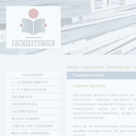
Cookie-Einstellungen
Fachzeitungen.de - Das unabhängige Portal
für Fachmagazine Fachpublikationen &
eBooks
Medizin
Zahnmedizin - Kieferchirurgie – 
Sie sind hier
STARTSEITE
Fachzeitschrift
A - Z | ZEITSCHRIFTEN
cosmetic dentistry
A - Z | VERLAGSLISTE
Die cosmetic dentistry richtet sich an alle
FACHBLOGS
kosmetische Leistungen spezialisiert h
PRESSEPORTAL
Praxisspektrum integrieren möchten. Als L
medizinisches Update aus der Welt
FACHBEITRÄGE
anwederorientierte Fallberichte, Studien,
Produktinformationen.
BEI UNS WERBEN
VERLAG NEU ANMELDEN
Wenn Sie ein Probeheft dieser Fachzeitsc
bestellen möchten, nutzen Sie bitte uns
BLOG NEU ANMELDEN
shop.de!