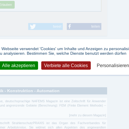
Erlauben
tweet
teilen
 Webseite verwendet 'Cookies' um Inhalte und Anzeigen zu personalis
u analysieren. Bestimmen Sie, welche Dienste benutzt werden dürfen
itringdichtungen
Alle akzeptieren
-
Radialwellendichtringe
Verbiete alle Cookies
-
Stangendichtungen
Personalisieren
-
ik - Konstruktion - Automation
se, deutschsprachige NAFEMS Magazin ist eine Zeitschrift für Anwender
und angrenzende Gebiete (Berechnung): FEM (Finite Element Methode) –
[mehr zu diesem Magazin]
itschrift StrahlenschutzPRAXIS ist das Organ des Fachverbandes für
iner Arbeitskreise. Sie widmet sich allen Aspekten des angewandten