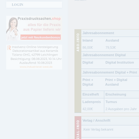
LOGIN
Jahresabonnement
Inland
Ausland
86,00
€
79,53
€
Jahresabonnement Digital
Digital
Digital Institution
Jahresabonnement Digital + Print
Print +
Print + Digital
Digital
Ausland
Einzelheft
Erscheinung
Ladenpreis
Turnus
42,00
€
2 Ausgaben pro Jahr
Verlag / Anschrift
.Kein Verlag bekannt