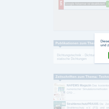
Google Adsense ist deaktiviert.
Diese
Publikationen zum Thema:
und z
Dichtungstechnik
-
Dichtungen
-
Gle
statische Dichtungen
Zeitschriften zum Thema: Techn
NAFEMS Magazin
Das kostenlo
numerischer Simulationsmethoden 
CFD ...
StrahlenschutzPRAXIS
Die Ze
Strahlenschutz e.V. (FS) und se