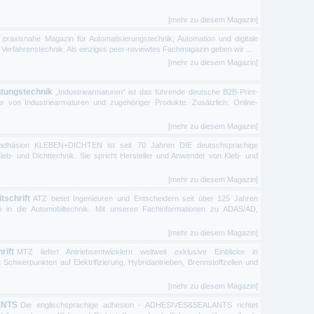
[mehr zu diesem Magazin]
 praxisnahe Magazin für Automatisierungstechnik, Automation und digitale
 Verfahrenstechnik. Als einziges peer-reviewtes Fachmagazin geben wir ...
[mehr zu diesem Magazin]
htungstechnik
„Industriearmaturen“ ist das führende deutsche B2B-Print-
 von Industriearmaturen und zugehöriger Produkte. Zusätzlich: Online-
[mehr zu diesem Magazin]
adhäsion KLEBEN+DICHTEN ist seit 70 Jahren DIE deutschsprachige
e Kleb- und Dichttechnik. Sie spricht Hersteller und Anwender von Kleb- und
[mehr zu diesem Magazin]
tschrift
ATZ bietet Ingenieuren und Entscheidern seit über 125 Jahren
cke in die Automobiltechnik. Mit unseren Fachinformationen zu ADAS/AD,
[mehr zu diesem Magazin]
rift
MTZ liefert Antriebsentwicklern weltweit exklusive Einblicke in
t Schwerpunkten auf Elektrifizierung, Hybridantrieben, Brennstoffzellen und
[mehr zu diesem Magazin]
ANTS
Die englischsprachige adhesion - ADHESIVES&SEALANTS richtet