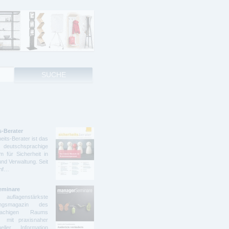
s-Berater
eits-Berater ist das
deutschsprachige
 für Sicherheit in
und Verwaltung. Seit
ünf…
eminare
lagenstärkste
dungsmagazin des
prachigen Raums
t mit praxisnaher
ller Information