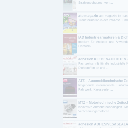
Strahlenschutzes: von ...
atp magazin
atp magazin ist das
Transformation in der Prozess- und
IAD Industriearmaturen & Dic
medium für Anbieter und Anwender
Plattform ...
adhäsion KLEBEN&DICHTEN
Fachzeitschrift für die industriell
Dichtstoffen an und ...
ATZ – Automobiltechnische Zei
tiefgehende internationale Einbli
Fahrwerk, Karosserie, ...
MTZ – Motortechnische Zeitsch
innovative Antriebstechnologien. Mi
Verbrennungsmotoren ...
adhesion ADHESIVES&SEAL