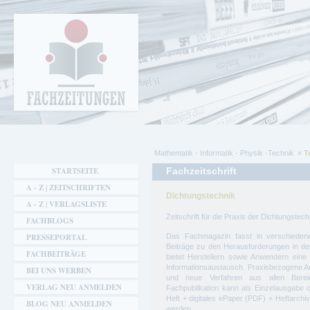
Cookie-Einstellungen
Fachzeitungen.de - Das unabhängige Portal
für Fachmagazine Fachpublikationen &
eBooks
Mathematik - Informatik - Physik -Technik
T
Sie sind hier
STARTSEITE
Fachzeitschrift
A - Z | ZEITSCHRIFTEN
Dichtungstechnik
A - Z | VERLAGSLISTE
Zeitschrift für die Praxis der Dichtungstech
FACHBLOGS
PRESSEPORTAL
Das Fachmagazin fasst in verschiedene
Beiträge zu den Herausforderungen in d
FACHBEITRÄGE
bietet Herstellern sowie Anwendern eine
Informationsaustausch. Praxisbezogene Ar
BEI UNS WERBEN
und neue Verfahren aus allen Bereic
VERLAG NEU ANMELDEN
Fachpublikation kann als Einzelausgabe o
Heft + digitales ePaper (PDF) + Heftarch
BLOG NEU ANMELDEN
werden.