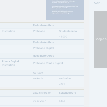
zwölf…
Reduzierte Abos
Institution
Probeabo
Studentenabo
43,00
€
Google Ad
Reduzierte Abos
Probeabo Digital
Reduzierte Abos
Print + Digital
Probeabo Print + Digital
Institution
Auflage
verkauft
verbreitet
2214
aktualisiert am
Seitenaufrufe
06.10.2017
8353