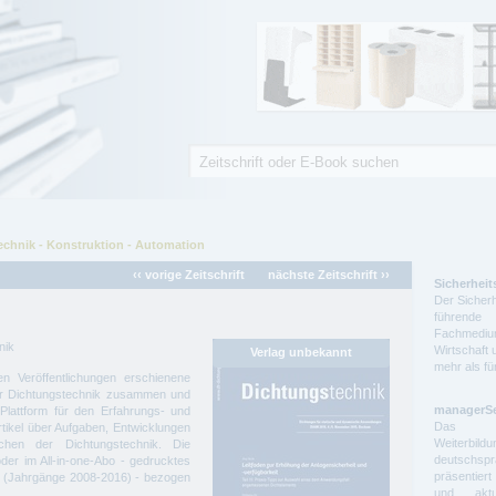
Suche
Suchformular
echnik - Konstruktion - Automation
‹‹ vorige Zeitschrift
nächste Zeitschrift ››
Sicherheit
Der Sicherh
führende 
Fachmedium
nik
Wirtschaft 
mehr als f
n Veröffentlichungen erschienene
er Dichtungstechnik zusammen und
managerS
 Plattform für den Erfahrungs- und
Das auf
tikel über Aufgaben, Entwicklungen
Weiterbil
hen der Dichtungstechnik. Die
deutschs
der im All-in-one-Abo - gedrucktes
präsentier
iv (Jahrgänge 2008-2016) - bezogen
und aktue