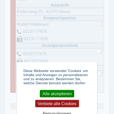
Kiefernweg 21
,
41470
Neuss
Rudolf Hillebrand
02137-77676
02137-77635
02137/77676
02137/77635
Diese Webseite verwendet 'Cookies' um
Rudolf Hillebrand
Inhalte und Anzeigen zu personalisieren
und zu analysieren. Bestimmen Sie,
02137/77676
welche Dienste benutzt werden dürfen
02137/77635
Alle akzeptieren
Verbiete alle Cookies
Abo kündigen
Personalisieren