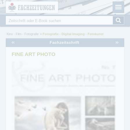
Fachzeitungen.de - Das unabhängige Portal für
Cookie-Einstellungen
Fachmagazine Fachpublikationen & eBooks
Suche
Suchformular
Sie sind hier
Kino - Film - Fotografie
Fotografie - Digital Imaging - Fotokunst
‹‹
››
Fachzeitschrift
FINE ART PHOTO