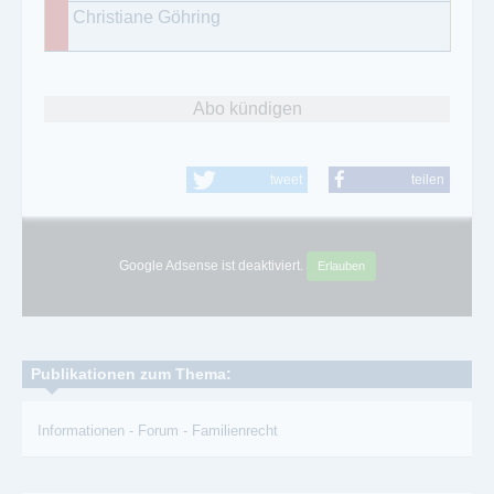
Christiane Göhring
Abo kündigen
tweet
teilen
Google Adsense ist deaktiviert.
Erlauben
Publikationen zum Thema:
Informationen
-
Forum
-
Familienrecht