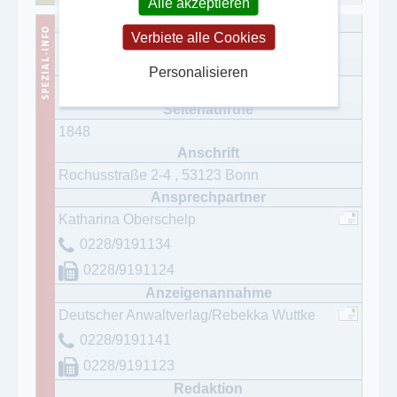
Alle akzeptieren
Verbiete alle Cookies
Deutscher Anwaltverlag
Personalisieren
09.02.2023
1848
Rochusstraße 2-4
,
53123
Bonn
Katharina Oberschelp
0228/9191134
0228/9191124
Deutscher Anwaltverlag/Rebekka Wuttke
0228/9191141
0228/9191123