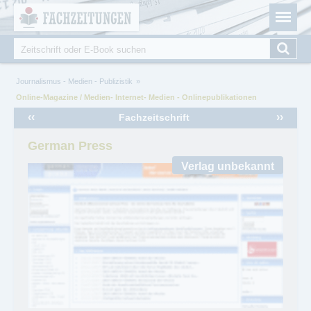
Fachzeitungen.de - Das unabhängige Portal für
Cookie-Einstellungen
Fachmagazine Fachpublikationen & eBooks
Suche
Suchformular
Sie sind hier
Journalismus - Medien - Publizistik
Online-Magazine / Medien- Internet- Medien - Onlinepublikationen
‹‹
››
Fachzeitschrift
German Press