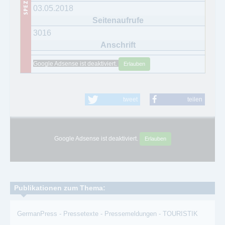
03.05.2018
3016
Google Adsense ist deaktiviert.
Erlauben
tweet
teilen
Google Adsense ist deaktiviert.
Erlauben
Publikationen zum Thema:
GermanPress
-
Pressetexte
-
Pressemeldungen
-
TOURISTIK