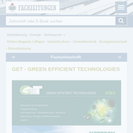
Fachzeitungen.de - Das unabhängige Portal für
Cookie-Einstellungen
Fachmagazine Fachpublikationen & eBooks
Suche
Suchformular
Sie sind hier
Dienstleistung - Energie - Verbraucher
Online Magazin / ePaper - Umweltschutz - Umwelttechnik - Energiewirtschaft
- Dienstleistung
‹‹
››
Fachzeitschrift
GET - GREEN EFFICIENT TECHNOLOGIES