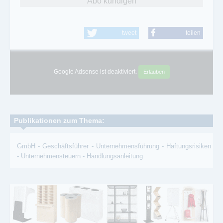
Abo kündigen
tweet
teilen
Google Adsense ist deaktiviert.
Erlauben
Publikationen zum Thema:
GmbH
-
Geschäftsführer
-
Unternehmensführung
-
Haftungsrisiken
-
Unternehmensteuern
-
Handlungsanleitung