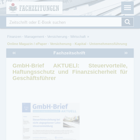
Fachzeitungen.de - Das unabhängige Portal für
Cookie-Einstellungen
Fachmagazine Fachpublikationen & eBooks
Suche
Suchformular
Sie sind hier
Finanzen - Management - Versicherung - Wirtschaft
Online Magazin / ePaper - Versicherung - Kapital - Unternehmensführung
‹‹
››
Fachzeitschrift
GmbH-Brief AKTUELl: Steuervorteile,
Haftungsschutz und Finanzsicherheit für
Geschäftsführer