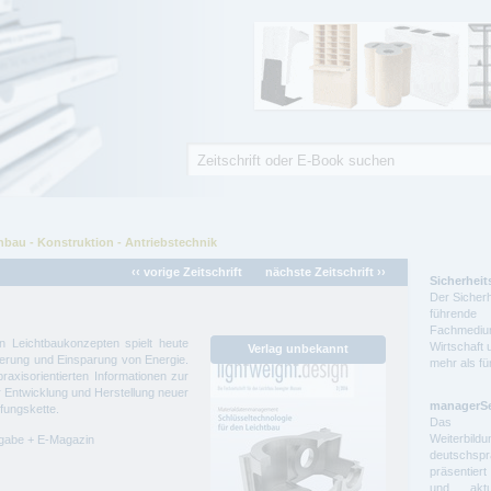
Suche
Suchformular
bau - Konstruktion - Antriebstechnik
‹‹ vorige Zeitschrift
nächste Zeitschrift ››
Sicherheit
Der Sicherh
führende 
Fachmedium
n Leichtbaukonzepten spielt heute
Wirtschaft 
ierung und Einsparung von Energie.
mehr als f
praxisorientierten Informationen zur
 Entwicklung und Herstellung neuer
managerS
fungskette.
Das auf
Weiterbil
sgabe + E-Magazin
deutschs
präsentier
und aktue