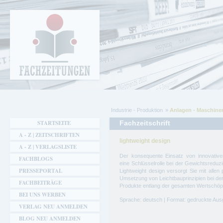
Cookie-Einstellungen
Fachzeitungen.de - Das unabhängige Portal
für Fachmagazine Fachpublikationen &
eBooks
Industrie - Produktion
Anlagen - Maschinen
Sie sind hier
STARTSEITE
Fachzeitschrift
A - Z | ZEITSCHRIFTEN
lightweight design
A - Z | VERLAGSLISTE
Der konsequente Einsatz von innovative
FACHBLOGS
eine Schlüsselrolle bei der Gewichtsreduz
PRESSEPORTAL
Lightweight design versorgt Sie mit allen 
Umsetzung von Leichtbauprinzipien bei der
FACHBEITRÄGE
Produkte entlang der gesamten Wertschöp
BEI UNS WERBEN
Sprache: deutsch | Format: gedruckte Au
VERLAG NEU ANMELDEN
BLOG NEU ANMELDEN