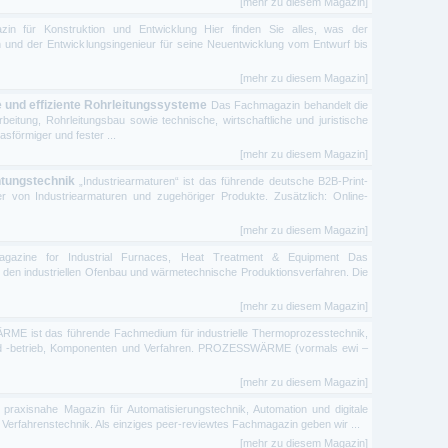
[mehr zu diesem Magazin]
zin für Konstruktion und Entwicklung Hier finden Sie alles, was der
n und der Entwicklungsingenieur für seine Neuentwicklung vom Entwurf bis
[mehr zu diesem Magazin]
re und effiziente Rohrleitungssysteme
Das Fachmagazin behandelt die
beitung, Rohrleitungsbau sowie technische, wirtschaftliche und juristische
sförmiger und fester ...
[mehr zu diesem Magazin]
htungstechnik
„Industriearmaturen“ ist das führende deutsche B2B-Print-
 von Industriearmaturen und zugehöriger Produkte. Zusätzlich: Online-
[mehr zu diesem Magazin]
 Magazine for Industrial Furnaces, Heat Treatment & Equipment Das
 den industriellen Ofenbau und wärmetechnische Produktionsverfahren. Die
[mehr zu diesem Magazin]
 ist das führende Fachmedium für industrielle Thermoprozesstechnik,
d -betrieb, Komponenten und Verfahren. PROZESSWÄRME (vormals ewi –
[mehr zu diesem Magazin]
 praxisnahe Magazin für Automatisierungstechnik, Automation und digitale
 Verfahrenstechnik. Als einziges peer-reviewtes Fachmagazin geben wir ...
[mehr zu diesem Magazin]