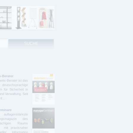
s-Berater
eits-Berater ist das
deutschsprachige
 für Sicherheit in
und Verwaltung. Seit
ünf…
eminare
lagenstärkste
dungsmagazin des
prachigen Raums
t mit praxisnaher
ller Information