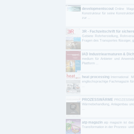
developmentscout
Online Maga
Konstrukteur für seine Konstruktio
zur ...
3R - Fachzeitschrift für siche
Gebiete Rohrherstellung, Rohrverar
Fragen des Transportes flüssiger, ga
IAD Industriearmaturen & Dic
medium für Anbieter und Anwender
Plattform ...
heat processing
International
englischsprachige Fachmagazin für
...
PROZESSWÄRME
PROZESSWÄRME
Wärmebehandlung, Anlagenbau un
...
atp magazin
atp magazin ist das
Transformation in der Prozess- und