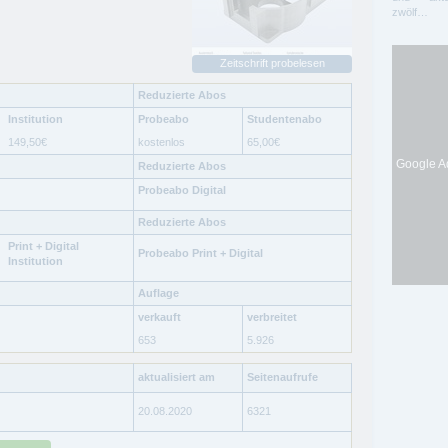
zwölf…
Zeitschrift probelesen
Reduzierte Abos
Institution
Probeabo
Studentenabo
149,50
€
kostenlos
65,00
€
Google Ad
Reduzierte Abos
Probeabo Digital
Reduzierte Abos
Print + Digital
Probeabo Print + Digital
Institution
Auflage
verkauft
verbreitet
653
5.926
aktualisiert am
Seitenaufrufe
20.08.2020
6321