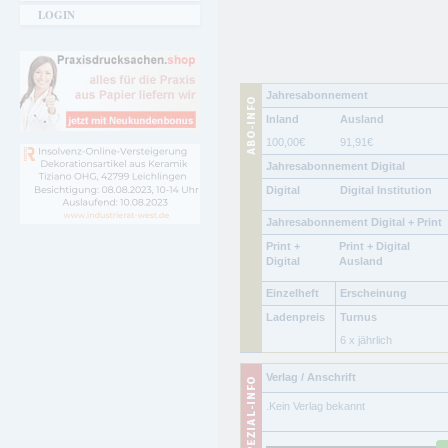
LOGIN
Jahresabonnement
Inland
Ausland
100,00
€
91,91
€
Jahresabonnement Digital
Digital
Digital Institution
Jahresabonnement Digital + Print
Print +
Print + Digital
Digital
Ausland
Einzelheft
Erscheinung
Ladenpreis
Turnus
6 x jährlich
Verlag / Anschrift
.Kein Verlag bekannt