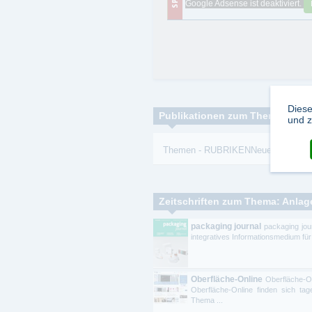
Google Adsense ist deaktiviert.
Diese
Publikationen zum Thema:
und z
Themen
-
RUBRIKENNeue
-
Werksto
Zeitschriften zum Thema: Anlag
packaging journal
packaging jou
integratives Informationsmedium für
Oberfläche-Online
Oberfläche-O
Oberfläche-Online finden sich tag
Thema ...