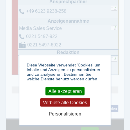
+49 6123 9238-258
Media Sales Service
0221 5497-922
0221 5497-6922
Thorsten Schmidt
Diese Webseite verwendet 'Cookies' um
0203-30527-26
Inhalte und Anzeigen zu personalisieren
und zu analysieren. Bestimmen Sie,
welche Dienste benutzt werden dürfen
Abo kündigen
Alle akzeptieren
Verbiete alle Cookies
tweet
teilen
Personalisieren