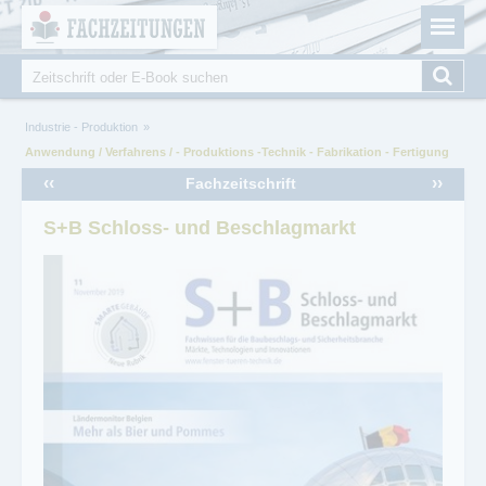
Fachzeitungen.de - Das unabhängige Portal für
Cookie-Einstellungen
Fachmagazine Fachpublikationen & eBooks
Suche
Suchformular
Sie sind hier
Industrie - Produktion
Anwendung / Verfahrens / - Produktions -Technik - Fabrikation - Fertigung
‹‹
››
Fachzeitschrift
S+B Schloss- und Beschlagmarkt