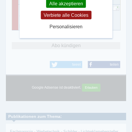
Alle akzeptieren
Wennaël Würmli
Verbiete alle Cookies
08178- 86786-14
08178- 86786-30
Personalisieren
Abo kündigen
tweet
teilen
Google Adsense ist deaktiviert.
Erlauben
Publikationen zum Thema:
Fachmagazin
-
Werbetechnik
-
Schilder
-
Lichtreklamehersteller