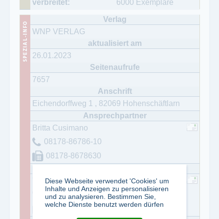
6000 Exemplare
WNP VERLAG
26.01.2023
7657
Eichendorffweg 1
,
82069
Hohenschäftlarn
Britta Cusimano
08178-86786-10
08178-8678630
Wolfgang Plonner
Diese Webseite verwendet 'Cookies' um
Inhalte und Anzeigen zu personalisieren
08178- 86786-15
und zu analysieren. Bestimmen Sie,
welche Dienste benutzt werden dürfen
08178- 86786-30