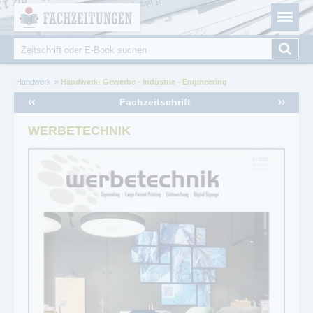
Fachzeitungen.de - Das unabhängige Portal für
Cookie-Einstellungen
Fachmagazine Fachpublikationen & eBooks
Suche
Suchformular
Sie sind hier
Handwerk
Handwerk- Gewerbe - Industrie - Engineering
‹‹
››
Fachzeitschrift
WERBETECHNIK