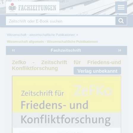
Fachzeitungen.de - Das unabhängige Portal für
Cookie-Einstellungen
Fachmagazine Fachpublikationen & eBooks
Suche
Suchformular
Sie sind hier
Wissenschaft - wissenschaftliche Publikationen
Wissenschaft allgemein - Wissenschaftliche Publikationen
‹‹
››
Fachzeitschrift
Zefko - Zeitschrift für Friedens-und
Konfliktforschung