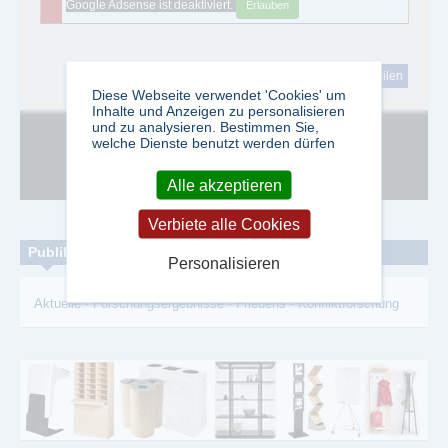
Google Adsense ist deaktiviert.
Erlauben
tweet
teilen
Diese Webseite verwendet 'Cookies' um
Inhalte und Anzeigen zu personalisieren
und zu analysieren. Bestimmen Sie,
welche Dienste benutzt werden dürfen
Google Adsense ist deaktiviert.
Erlauben
Alle akzeptieren
Verbiete alle Cookies
Publikationen zum Thema:
Personalisieren
Aktuelle
-
Forschungsergebnisse
-
Friedens
-
Konfliktforschung