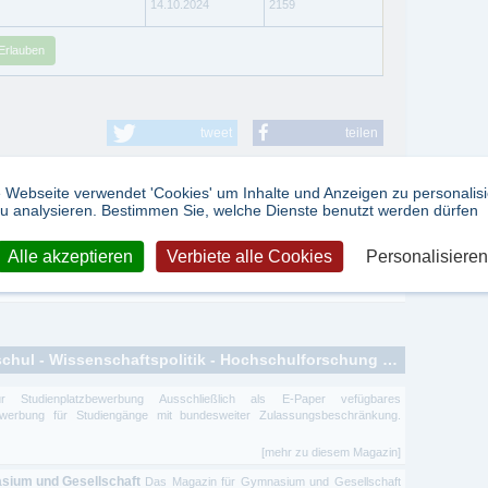
14.10.2024
2159
Erlauben
tweet
teilen
 Webseite verwendet 'Cookies' um Inhalte und Anzeigen zu personalis
u analysieren. Bestimmen Sie, welche Dienste benutzt werden dürfen
Alle akzeptieren
Verbiete alle Cookies
Personalisieren
kwissenschaft
-
Praxisorientierung
Zeitschriften zum Thema: Hochschul - Wissenschaftspolitik - Hochschulforschung - Universitätspolitik
r Studienplatzbewerbung Ausschließlich als E-Paper vefügbares
ewerbung für Studiengänge mit bundesweiter Zulassungsbeschränkung.
[mehr zu diesem Magazin]
asium und Gesellschaft
Das Magazin für Gymnasium und Gesellschaft