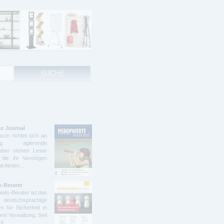
e Journal
zin richtet sich an
ndig agierende
abei stehen Leser
 die ihr Vermögen
mit Aktien…
s-Berater
eits-Berater ist das
deutschsprachige
 für Sicherheit in
und Verwaltung. Seit
ünf…