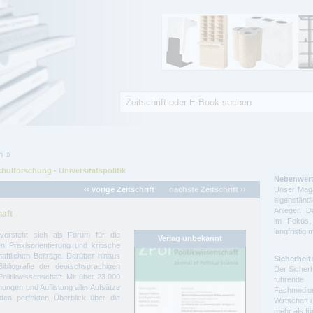
Suche
Suchformular
n
hulforschung - Universitätspolitik
Nebenwert
‹‹ vorige Zeitschrift
nächste Zeitschrift ››
Unser Maga
eigenstä
Anleger. D
haft
im Fokus,
langfristig 
t“ versteht sich als Forum für die
n Praxisorientierung und kritische
aftlichen Beiträge. Darüber hinaus
Sicherheit
Bibliografie der deutschsprachigen
Der Sicherh
Politikwissenschaft. Mit über 23.000
führende 
ngen und Auflistung aller Aufsätze
Fachmedium
en perfekten Überblick über die
Wirtschaft 
mehr als f