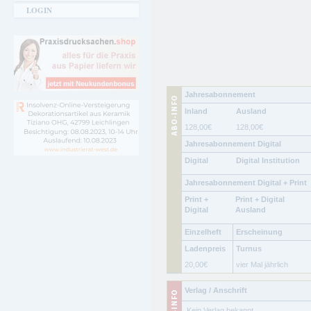
LOGIN
Jahresabonnement
Inland
Ausland
128,00
€
128,00
€
Jahresabonnement Digital
Digital
Digital Institution
Jahresabonnement Digital + Print
Print +
Print + Digital
Digital
Ausland
Einzelheft
Erscheinung
Ladenpreis
Turnus
20,00
€
vier Mal jährlich
Verlag / Anschrift
.Kein Verlag bekannt