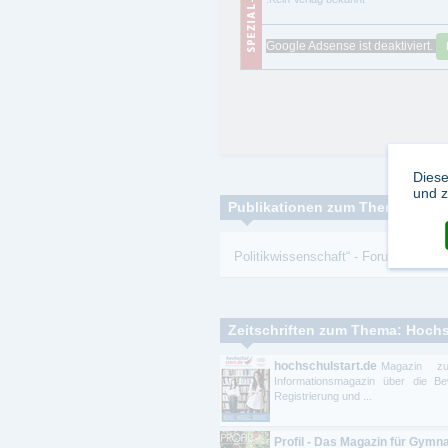
Google Adsense ist deaktiviert.
Diese
und z
Publikationen zum Thema:
Politikwissenschaft“
-
Forum
-
Politi
hochschulstart.de
Magazin zu
Informationsmagazin über die B
Registrierung und ...
Profil - Das Magazin für Gymn