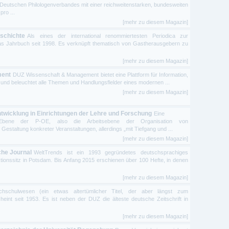
es Deutschen Philologenverbandes mit einer reichweitenstarken, bundesweiten
ro ...
[mehr zu diesem Magazin]
eschichte
Als eines der international renommiertesten Periodica zur
das Jahrbuch seit 1998. Es verknüpft thematisch von Gastherausgebern zu
[mehr zu diesem Magazin]
ment
DUZ Wissenschaft & Management bietet eine Plattform für Information,
 und beleuchtet alle Themen und Handlungsflelder eines modernen ...
[mehr zu diesem Magazin]
twicklung in Einrichtungen der Lehre und Forschung
Eine
e Ebene der P-OE, also die Arbeitsebene der Organisation von
staltung konkreter Veranstaltungen, allerdings „mit Tiefgang und ...
[mehr zu diesem Magazin]
che Journal
WeltTrends ist ein 1993 gegründetes deutschsprachiges
tionssitz in Potsdam. Bis Anfang 2015 erschienen über 100 Hefte, in denen
[mehr zu diesem Magazin]
hschulwesen (ein etwas altertümlicher Titel, der aber längst zum
eint seit 1953. Es ist neben der DUZ die älteste deutsche Zeitschrift in
[mehr zu diesem Magazin]