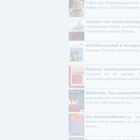
Profil ist das Mitgliedermagazin d
Auflage von ca. 54.000 Exemplaren p
Jahrbuch fuer Universitaetsg
Universitätsgeschichte erscheint 
Themenheften vereinte Beiträge ...
DUZ Wissenschaft & Manage
Reflexion, Transfer und Vernetzung
Personal- und Organisationsen
Zeitschrift für die operativ
Veranstaltungsprogrammen und der Ge
WeltTrends - Das außenpolitis
außenpolitisches Journal mit Redak
mehr als 1.500 Autorinnen und ...
Das Hochschulwesen
Das Hoc
Markenzeichen geworden ist) ersch
diesem ...