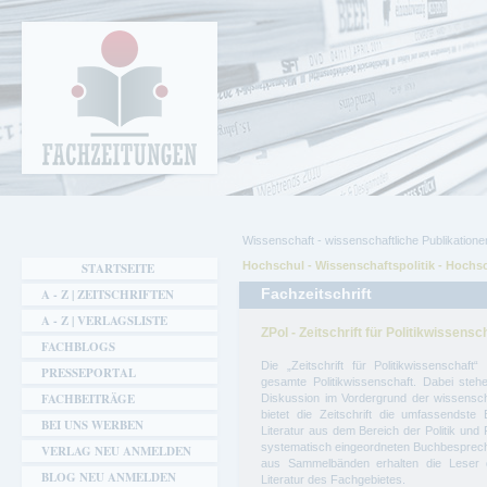
Cookie-Einstellungen
Fachzeitungen.de - Das unabhängige Portal
für Fachmagazine Fachpublikationen &
eBooks
Wissenschaft - wissenschaftliche Publikatione
Hochschul - Wissenschaftspolitik - Hochsc
Sie sind hier
STARTSEITE
Fachzeitschrift
A - Z | ZEITSCHRIFTEN
A - Z | VERLAGSLISTE
ZPol - Zeitschrift für Politikwissensc
FACHBLOGS
Die „Zeitschrift für Politikwissenschaf
PRESSEPORTAL
gesamte Politikwissenschaft. Dabei stehe
FACHBEITRÄGE
Diskussion im Vordergrund der wissensch
bietet die Zeitschrift die umfassendste 
BEI UNS WERBEN
Literatur aus dem Bereich der Politik und 
systematisch eingeordneten Buchbesprechu
VERLAG NEU ANMELDEN
aus Sammelbänden erhalten die Leser d
BLOG NEU ANMELDEN
Literatur des Fachgebietes.