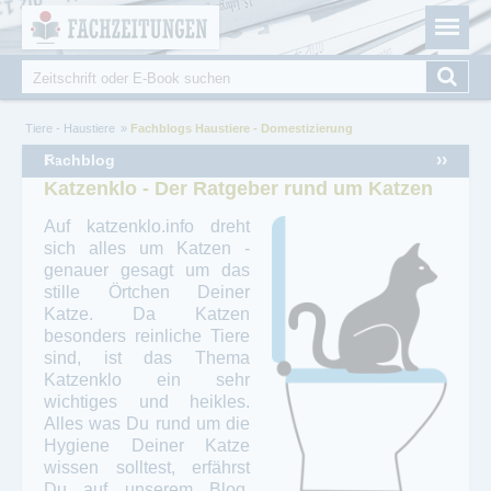
Fachzeitungen.de - Das unabhängige Portal für
Cookie-Einstellungen
Fachmagazine Fachpublikationen & eBooks
Suche
Suchformular
Sie sind hier
Tiere - Haustiere
Fachblogs Haustiere - Domestizierung
‹‹
››
Fachblog
Katzenklo - Der Ratgeber rund um Katzen
Auf katzenklo.info dreht
sich alles um Katzen -
genauer gesagt um das
stille Örtchen Deiner
Katze. Da Katzen
besonders reinliche Tiere
sind, ist das Thema
Katzenklo ein sehr
wichtiges und heikles.
Alles was Du rund um die
Hygiene Deiner Katze
wissen solltest, erfährst
Du auf unserem Blog.