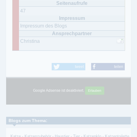
47
Impressum des Blogs
Christina
tweet
teilen
Google Adsense ist deaktiviert.
Erlauben
Blogs zum Thema:
Katze
-
Katzenzubehör
-
Haustier
-
Tier
-
Katzenklo
-
Katzentoilette