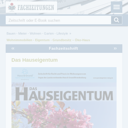
Fachzeitungen.de - Das unabhängige Portal für
Cookie-Einstellungen
Fachmagazine Fachpublikationen & eBooks
Suche
Suchformular
Sie sind hier
Bauen - Mieter - Wohnen - Garten - Lifestyle
Wohnimmobilien - Eigentum - Grundbesitz – Öko-Haus
‹‹
››
Fachzeitschrift
Das Hauseigentum