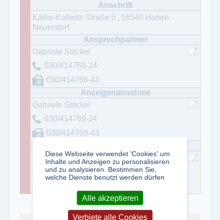
Käthe-Kollwitz-Straße 5
,
16540
Hohen
Neuendorf
Gabriele Stöckel
030/414769-24
030/414769-43
Gabriele Stöckel
030/414769-24
030/414769-43
Diese Webseite verwendet 'Cookies' um
Dr. Pascal Blümmel
Inhalte und Anzeigen zu personalisieren
und zu analysieren. Bestimmen Sie,
030/414769-14
welche Dienste benutzt werden dürfen
030/414769-43
Alle akzeptieren
Verbiete alle Cookies
Abo kündigen