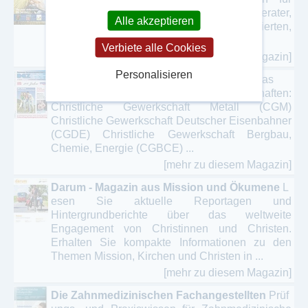
den Landwirt, landwirtschaftlichen Berater,
Alle akzeptieren
Händler und generell am Thema Interessierten,
mit umfassender ...
Verbiete alle Cookies
[mehr zu diesem Magazin]
Personalisieren
DGZ Deutsche Gewerkschafts-Zeitung
Das
Magazin der christlichen Gewerkschaften:
Christliche Gewerkschaft Metall (CGM)
Christliche Gewerkschaft Deutscher Eisenbahner
(CGDE) Christliche Gewerkschaft Bergbau,
Chemie, Energie (CGBCE) ...
[mehr zu diesem Magazin]
Darum - Magazin aus Mission und Ökumene
L
esen Sie aktuelle Reportagen und
Hintergrundberichte über das weltweite
Engagement von Christinnen und Christen.
Erhalten Sie kompakte Informationen zu den
Themen Mission, Kirchen und Christen in ...
[mehr zu diesem Magazin]
Die Zahnmedizinischen Fachangestellten
Prüf