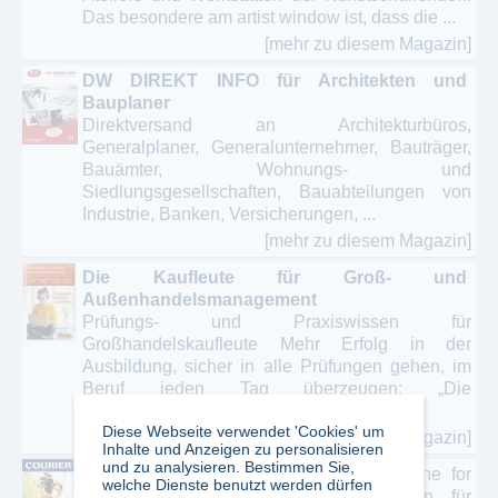
Das besondere am artist window ist, dass die ...
[mehr zu diesem Magazin]
DW DIREKT INFO für Architekten und
Bauplaner
Direktversand an Architekturbüros,
Generalplaner, Generalunternehmer, Bauträger,
Bauämter, Wohnungs- und
Siedlungsgesellschaften, Bauabteilungen von
Industrie, Banken, Versicherungen, ...
[mehr zu diesem Magazin]
Die Kaufleute für Groß- und
Außenhandelsmanagement
Prüfungs- und Praxiswissen für
Großhandelskaufleute Mehr Erfolg in der
Ausbildung, sicher in alle Prüfungen gehen, im
Beruf jeden Tag überzeugen: „Die
Großhandelskaufleute“ ist die ...
Diese Webseite verwendet 'Cookies' um
[mehr zu diesem Magazin]
Inhalte und Anzeigen zu personalisieren
und zu analysieren. Bestimmen Sie,
Courier
The Bayer CropScience Magazine for
welche Dienste benutzt werden dürfen
Modern AgriculturePflanzenschutzmagazin für