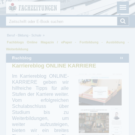
Fachzeitungen.de - Das unabhängige Portal für
Cookie-Einstellungen
Fachmagazine Fachpublikationen & eBooks
Suche
Suchformular
Sie sind hier
Beruf - Bildung - Schule
Fachblogs Online Magazin / ePaper - Fortbildung - Ausbildung -
Weiterbildung
‹‹
››
Fachblog
Karriereblog ONLINE KARRIERE
Im Karriereblog ONLINE-
KARRIERE geben wir
hilfreiche Tipps für alle
Stufen der Karriere weiter.
Vom erfolgreichen
Schulabschluss über
Studium bis zu
Weiterbildungen, um
weiter aufzusteigen,
bieten wir ein breites