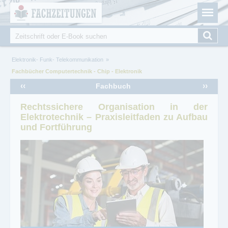
Fachzeitungen.de - Das unabhängige Portal für
Cookie-Einstellungen
Fachmagazine Fachpublikationen & eBooks
Suche
Suchformular
Sie sind hier
Elektronik- Funk- Telekommunikation
Fachbücher Computertechnik - Chip - Elektronik
‹‹
››
Fachbuch
Rechtssichere Organisation in der
Elektrotechnik – Praxisleitfaden zu Aufbau
und Fortführung