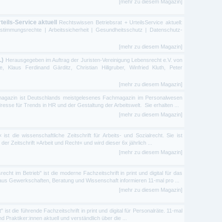
[mehr zu diesem Magazin]
eils-Service aktuell
Rechtswissen Betriebsrat + UrteilsService aktuell:
stimmungsrechte | Arbeitssicherheit | Gesundheitsschutz | Datenschutz-
.
[mehr zu diesem Magazin]
L)
Herausgegeben im Auftrag der Juristen-Vereinigung Lebensrecht e.V. von
Klaus Ferdinand Gärditz, Christian Hillgruber, Winfried Kluth, Peter
[mehr zu diesem Magazin]
agazin ist Deutschlands meistgelesenes Fachmagazin im Personalwesen
resse für Trends in HR und der Gestaltung der Arbeitswelt. Sie erhalten ...
[mehr zu diesem Magazin]
ist die wissenschaftliche Zeitschrift für Arbeits- und Sozialrecht. Sie ist
er Zeitschrift »Arbeit und Recht« und wird dieser 6x jährlich ...
[mehr zu diesem Magazin]
srecht im Betrieb" ist die moderne Fachzeitschrift in print und digital für das
aus Gewerkschaften, Beratung und Wissenschaft informieren 11-mal pro ...
[mehr zu diesem Magazin]
" ist die führende Fachzeitschrift in print und digital für Personalräte. 11-mal
d Praktiker:innen aktuell und verständlich über die ...