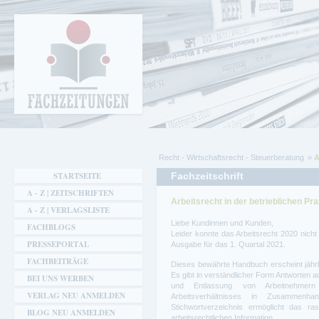
Cookie-Einstellungen
Fachzeitungen.de - Das unabhängige Portal
für Fachmagazine Fachpublikationen &
eBooks
Recht - Wirtschaftsrecht - Steuerberatung
A
Sie sind hier
STARTSEITE
Fachzeitschrift
A - Z | ZEITSCHRIFTEN
Arbeitsrecht in der betrieblichen Pr
A - Z | VERLAGSLISTE
Liebe Kundinnen und Kunden,
FACHBLOGS
Leider konnte das Arbeitsrecht 2020 nicht
PRESSEPORTAL
Ausgabe für das 1. Quartal 2021.
FACHBEITRÄGE
Dieses bewährte Handbuch erscheint jährlic
Es gibt in verständlicher Form Antworten au
BEI UNS WERBEN
und Entlassung von Arbeitnehmer
VERLAG NEU ANMELDEN
Arbeitsverhältnisses in Zusammenh
Stichwortverzeichnis ermöglicht das r
BLOG NEU ANMELDEN
arbeitsrechtlichen Information.