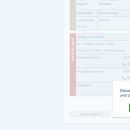
Digital
Ausland
Einzelheft
Erscheinung
Ladenpreis
Turnus
63,00
€
Verlag / Anschrift
Dr. F. Weiss Verlag GmbH
Postfach 711044
,
81460
München
Ansprechpartner
Moni
0
Anzeigenannahme
Moni
0
Redaktion
Moni
Diese
0
und z
Abo kündigen