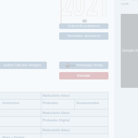
zwölf…
Zeitschrift probelesen
Newsletter abonnieren
Google Ad
andere Titel des Verlages
Homepage Verlag
Kontakt
Reduzierte Abos
Institution
Probeabo
Studentenabo
Reduzierte Abos
Probeabo Digital
Reduzierte Abos
Print + Digital