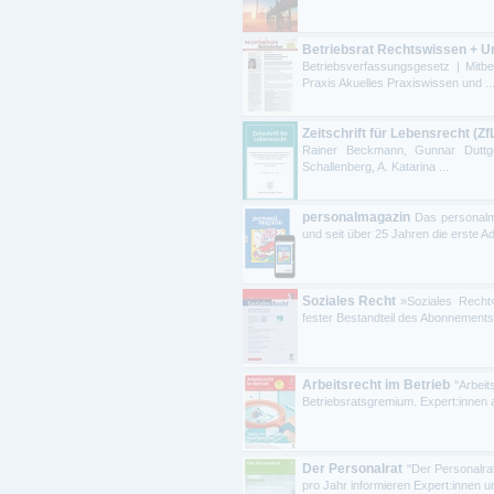
Betriebsrat Rechtswissen + Urt
Betriebsverfassungsgesetz | Mitbe
Praxis Akuelles Praxiswissen und ..
Zeitschrift für Lebensrecht (Zf
Rainer Beckmann, Gunnar Duttge, 
Schallenberg, A. Katarina ...
personalmagazin
Das personalm
und seit über 25 Jahren die erste Ad
Soziales Recht
»Soziales Recht« 
fester Bestandteil des Abonnements d
Arbeitsrecht im Betrieb
"Arbeit
Betriebsratsgremium. Expert:innen 
Der Personalrat
"Der Personalrat
pro Jahr informieren Expert:innen un