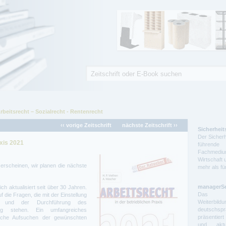
Suche
Suchformular
rbeitsrecht – Sozialrecht - Rentenrecht
‹‹ vorige Zeitschrift
nächste Zeitschrift ››
Sicherheit
Der Sicherh
axis 2021
führende 
Fachmedium
Wirtschaft 
 erscheinen, wir planen die nächste
mehr als f
managerS
h aktualisiert seit über 30 Jahren.
Das auf
f die Fragen, die mit der Einstellung
Weiterbil
n und der Durchführung des
deutschs
ang stehen. Ein umfangreiches
präsentier
asche Aufsuchen der gewünschten
und aktue