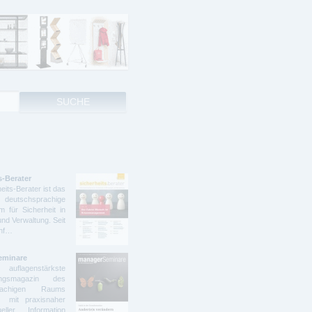
s-Berater
eits-Berater ist das
deutschsprachige
 für Sicherheit in
und Verwaltung. Seit
ünf…
eminare
lagenstärkste
dungsmagazin des
prachigen Raums
t mit praxisnaher
ller Information