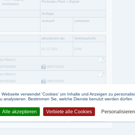
Probeabo Print + Digital
Institution
Auflage
verkauft
verbreitet
aktualisiert am
Seitenaufrufe
01.12.2021
5146
ka Ribisch
89/7916004
089/792293
ka Ribisch
89/7916004
089/792293
ka Ribisch
 Webseite verwendet 'Cookies' um Inhalte und Anzeigen zu personalis
89/7916004
089/792293
u analysieren. Bestimmen Sie, welche Dienste benutzt werden dürfen
Alle akzeptieren
Verbiete alle Cookies
Personalisieren
tweet
teilen