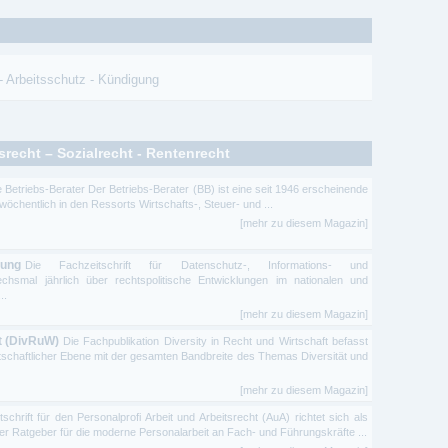
-
Arbeitsschutz
-
Kündigung
srecht – Sozialrecht - Rentenrecht
e Betriebs-Berater Der Betriebs-Berater (BB) ist eine seit 1946 erscheinende
e wöchentlich in den Ressorts Wirtschafts-, Steuer- und ...
[mehr zu diesem Magazin]
tung
Die Fachzeitschrift für Datenschutz-, Informations- und
echsmal jährlich über rechtspolitische Entwicklungen im nationalen und
..
[mehr zu diesem Magazin]
ft (DivRuW)
Die Fachpublikation Diversity in Recht und Wirtschaft befasst
irtschaftlicher Ebene mit der gesamten Bandbreite des Themas Diversität und
[mehr zu diesem Magazin]
tschrift für den Personalprofi Arbeit und Arbeitsrecht (AuA) richtet sich als
rer Ratgeber für die moderne Personalarbeit an Fach- und Führungskräfte ...