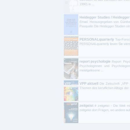
1990) in ...
Heidegger Studies / Heidegger
Emad. Herausgegeben von Günther 
Pasqualin Die Heidegger Studien sind
PERSONALquarterly
Top-Fors
PERSONALquarterly lesen Sie viertel
report psychologie
Report Psyc
Psychologinnen und Psychologen
meistgelesene ...
VPP aktuell
Die Zeitschrift „VPP 
Themen des beruflichen Alltags der
zeitgeist
# zeitgeist - Die Welt 
zeitgeist dort Fragen, wo andere au