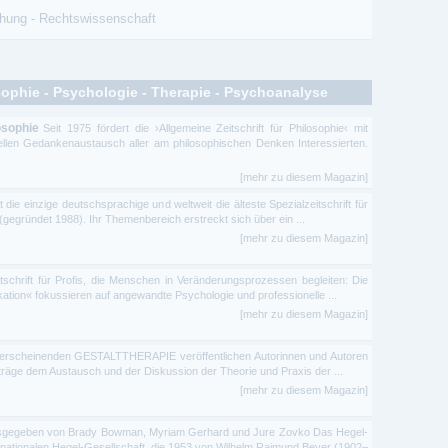
chung
-
Rechtswissenschaft
sophie - Psychologie - Therapie - Psychoanalyse
osophie
Seit 1975 fördert die ›Allgemeine Zeitschrift für Philosophie‹ mit
nellen Gedankenaustausch aller am philosophischen Denken Interessierten.
[mehr zu diesem Magazin]
e einzige deutschsprachige und weltweit die älteste Spezialzeitschrift für
gegründet 1988). Ihr Themenbereich erstreckt sich über ein ...
[mehr zu diesem Magazin]
itschrift für Profis, die Menschen in Veränderungsprozessen begleiten: Die
tion« fokussieren auf angewandte Psychologie und professionelle ...
[mehr zu diesem Magazin]
7 erscheinenden GESTALTTHERAPIE veröffentlichen Autorinnen und Autoren
träge dem Austausch und der Diskussion der Theorie und Praxis der ...
[mehr zu diesem Magazin]
gegeben von Brady Bowman, Myriam Gerhard und Jure Zovko Das Hegel-
rnationalen Hegel-Gesellschaft, die 1953 von Wilhelm Raimund Beyer (1902–