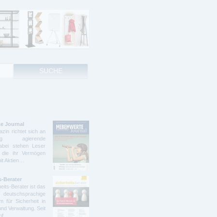
e Journal
zin richtet sich an
ndig agierende
abei stehen Leser
 die ihr Vermögen
mit Aktien…
s-Berater
eits-Berater ist das
deutschsprachige
 für Sicherheit in
und Verwaltung. Seit
ünf…