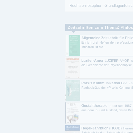
Rechtsphilosophie
-
Grundlagenfors
Zeitschriften zum Thema: Philo
Allgemeine Zeitschrift für Phil
jährlich drei Heften den professio
Inhaltlich ist die ...
Luzifer-Amor
LUZIFER-AMOR ist di
die Geschichte der Psychoanalyse (
Praxis Kommunikation
Eine Ze
Fachbeiträge der »Praxis Kommunika
Gestalttherapie
In der seit 198
aus dem In- und Ausland, deren Bei
Hegel-Jahrbuch (HGJB)
Heraus
Jahrbuch ist das Jahrbuch der Inte