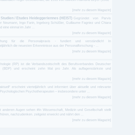
[mehr zu diesem Magazin]
 Studien / Etudes Heideggeriennes (HEIST)
Gegründet von Parvis
Neumann, Ingo Farin, Ingeborg Schüßler, Guillaume Fagniez und Chiara
 eine einmal im Jahr ...
[mehr zu diesem Magazin]
chung für die Personalpraxis - fundiert und verständlich! In
jährlich die neuesten Erkenntnisse aus der Personalforschung - ...
[mehr zu diesem Magazin]
hologie (RP) ist die Verbandszeitschrift des Berufsverbandes Deutscher
 (BDP) und erscheint zehn Mal pro Jahr. Als auflagenstärkste und
[mehr zu diesem Magazin]
aktuell“ erscheint vierteljährlich und informiert über aktuelle und relevante
 Psychologischen Psychotherapeuten – insbesondere unter ...
[mehr zu diesem Magazin]
mit anderen Augen sehen #In Wissenschaft, Medizin und Gesellschaft stellt
fhören, nachzudenken. zeitgeist erweckt und nährt den ...
[mehr zu diesem Magazin]