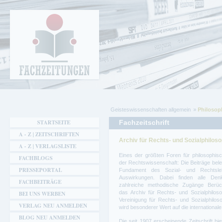
Cookie-Einstellungen
Fachzeitungen.de - Das unabhängige Portal
für Fachmagazine Fachpublikationen &
eBooks
Geisteswissenschaften allgemein
Philosoph
Sie sind hier
STARTSEITE
Fachzeitschrift
A - Z | ZEITSCHRIFTEN
Archiv für Rechts- und Sozialphiloso
A - Z | VERLAGSLISTE
Eines der größten Foren für philosophis
FACHBLOGS
der Rechtswissenschaft: Die Beiträge bele
PRESSEPORTAL
Fundament des Sozial- und Rechtsleb
Auswirkungen. Dabei finden alle Den
FACHBEITRÄGE
zahlreiche methodische Zugänge Berüc
das Archiv für Rechts- und Sozialphilosop
BEI UNS WERBEN
Vereinigung für Rechts- und Sozialphiloso
VERLAG NEU ANMELDEN
wird besonderer Wert auf die internationale
BLOG NEU ANMELDEN
Die seit 1907 erscheinende Zeitschrift b