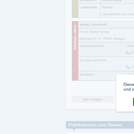
Ladenpreis
Turnus
vierteljährlich zum En
Verlag / Anschrift
Franz Steiner Verlag
Maybachstr. 8
,
70469
Stuttgart
Ansprechpartner
San
07
Anzeigenannahme
07
Redaktion
Dr. 
Diese
und z
Abo kündigen
Publikationen zum Thema: