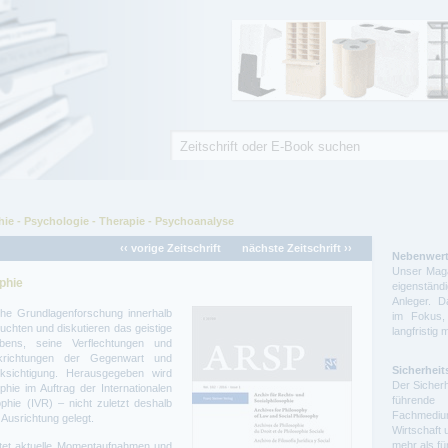
Suche
Suchformular
ie - Psychologie - Therapie - Psychoanalyse
‹‹ vorige Zeitschrift
nächste Zeitschrift ››
Nebenwert
Unser Maga
phie
eigenstä
Anleger. D
che Grundlagenforschung innerhalb
im Fokus,
uchten und diskutieren das geistige
langfristig 
ens, seine Verflechtungen und
krichtungen der Gegenwart und
Sicherheit
ksichtigung. Herausgegeben wird
Der Sicherh
hie im Auftrag der Internationalen
führende 
phie (IVR) – nicht zuletzt deshalb
Fachmedium
 Ausrichtung gelegt.
Wirtschaft 
mehr als f
ietet aktuelle Momentaufnahmen und