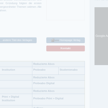
hrer Gründung folgten die ersten
 übergeordneter Themen widmen. Alle
ahren.
Google Ad
andere Titel des Verlages
Homepage Verlag
Kontakt
Reduzierte Abos
Institution
Probeabo
Studentenabo
Reduzierte Abos
Probeabo Digital
Reduzierte Abos
Print + Digital
Probeabo Print + Digital
Institution
Auflage