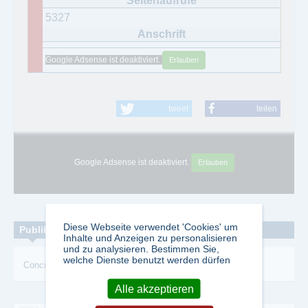
5327
Google Adsense ist deaktiviert.
Erlauben
tweet
teilen
Google Adsense ist deaktiviert.
Erlauben
Diese Webseite verwendet 'Cookies' um
Publikationen zum Thema:
Inhalte und Anzeigen zu personalisieren
und zu analysieren. Bestimmen Sie,
welche Dienste benutzt werden dürfen
Concilium
-
SPRACHEN
-
Diskussion
-
Aktuelle
Alle akzeptieren