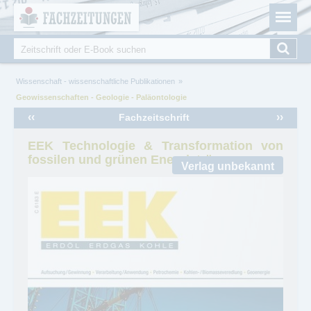
Fachzeitungen.de - Das unabhängige Portal für
Cookie-Einstellungen
Fachmagazine Fachpublikationen & eBooks
Suche
Suchformular
Sie sind hier
Wissenschaft - wissenschaftliche Publikationen
Geowissenschaften - Geologie - Paläontologie
‹‹
››
Fachzeitschrift
EEK Technologie & Transformation von
fossilen und grünen Energieträgern