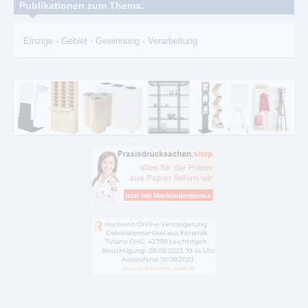
Publikationen zum Thema:
Einzige
-
Gebiet
-
Gewinnung
-
Verarbeitung