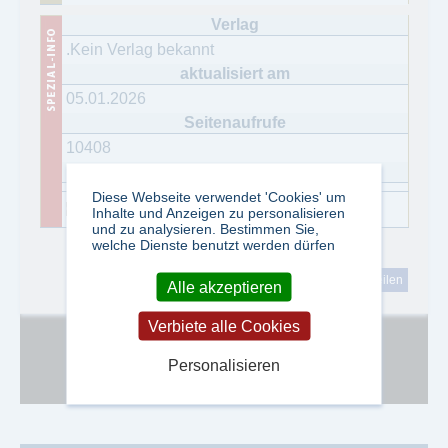
.Kein Verlag bekannt
05.01.2026
10408
Diese Webseite verwendet 'Cookies' um
Google Adsense ist deaktiviert.
Erlauben
Inhalte und Anzeigen zu personalisieren
und zu analysieren. Bestimmen Sie,
welche Dienste benutzt werden dürfen
tweet
teilen
Alle akzeptieren
Verbiete alle Cookies
Google Adsense ist deaktiviert.
Erlauben
Personalisieren