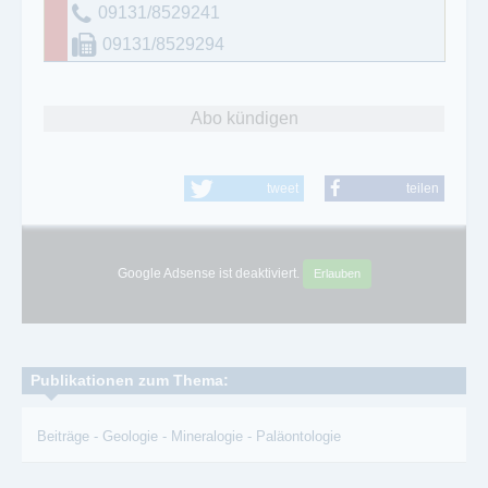
09131/8529241
09131/8529294
Abo kündigen
tweet
teilen
Google Adsense ist deaktiviert.
Erlauben
Publikationen zum Thema:
Beiträge
-
Geologie
-
Mineralogie
-
Paläontologie