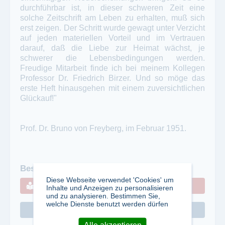
durchführbar ist, in dieser schweren Zeit eine
solche Zeitschrift am Leben zu erhalten, muß sich
erst zeigen. Der Schritt wurde gewagt unter Verzicht
auf jeden materiellen Vorteil und im Vertrauen
darauf, daß die Liebe zur Heimat wächst, je
schwerer die Lebensbedingungen werden.
Freudige Mitarbeit finde ich bei meinem Kollegen
Professor Dr. Friedrich Birzer. Und so möge das
erste Heft hinausgehen mit einem zuversichtlichen
Glückauf!"
Prof. Dr. Bruno von Freyberg, im Februar 1951.
Bestellen Sie hier:
Diese Webseite verwendet 'Cookies' um
Abo anfordern
Inhalte und Anzeigen zu personalisieren
und zu analysieren. Bestimmen Sie,
welche Dienste benutzt werden dürfen
Homepage Verlag
Alle akzeptieren