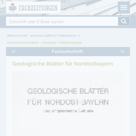
Fachzeitungen.de - Das unabhängige Portal für
Cookie-Einstellungen
Fachmagazine Fachpublikationen & eBooks
Suche
Suchformular
Sie sind hier
Wissenschaft - wissenschaftliche Publikationen
Geowissenschaften - Geologie - Paläontologie
‹‹
››
Fachzeitschrift
Geologische Blätter für Nordostbayern