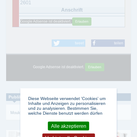
2601
Google Adsense ist deaktiviert.
Erlauben
tweet
teilen
Google Adsense ist deaktiviert.
Erlauben
Publikationen zum Thema:
Diese Webseite verwendet 'Cookies' um
Inhalte und Anzeigen zu personalisieren
und zu analysieren. Bestimmen Sie,
welche Dienste benutzt werden dürfen
Mould
-
Making
-
Europeanwide
Alle akzeptieren