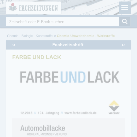
Fachzeitungen.de - Das unabhängige Portal für
Cookie-Einstellungen
Fachmagazine Fachpublikationen & eBooks
Suche
Suchformular
Sie sind hier
Chemie - Biologie - Kunststoffe
Chemie-Umweltchemie - Werkstoffe
‹‹
››
Fachzeitschrift
FARBE UND LACK