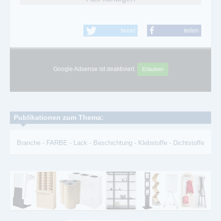
tweet
teilen
Google Adsense ist deaktiviert.
Erlauben
Publikationen zum Thema:
Branche
-
FARBE
-
Lack
-
Beschichtung
-
Klebstoffe
-
Dichtstoffe