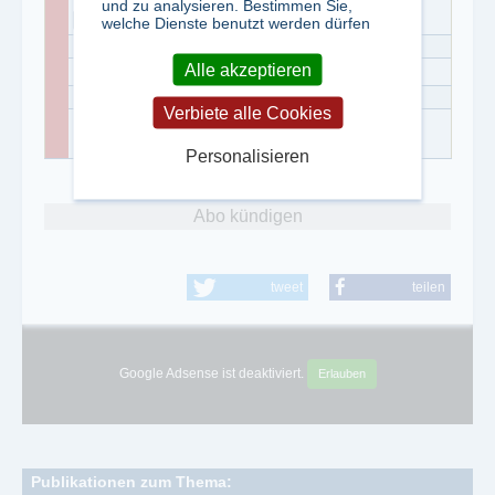
und zu analysieren. Bestimmen Sie,
08121/778444
welche Dienste benutzt werden dürfen
Alle akzeptieren
Verbiete alle Cookies
Herr Helmut Neubert
Personalisieren
Abo kündigen
tweet
teilen
Google Adsense ist deaktiviert.
Erlauben
Publikationen zum Thema: