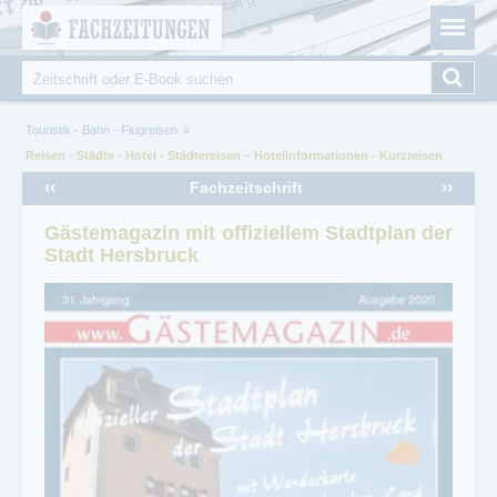
Fachzeitungen.de - Das unabhängige Portal für
Cookie-Einstellungen
Fachmagazine Fachpublikationen & eBooks
Suche
Suchformular
Sie sind hier
Touristik - Bahn - Flugreisen
Reisen - Städte - Hotel - Städtereisen – Hotelinformationen - Kurzreisen
‹‹
››
Fachzeitschrift
Gästemagazin mit offiziellem Stadtplan der
Stadt Hersbruck