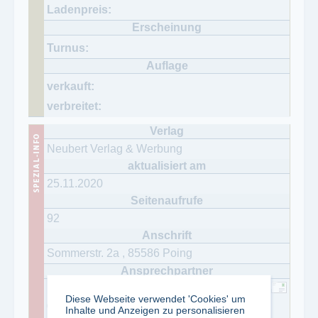
Neubert Verlag & Werbung
25.11.2020
92
Sommerstr. 2a
,
85586
Poing
Herr Helmut Neubert
Diese Webseite verwendet 'Cookies' um
08121/778440
Inhalte und Anzeigen zu personalisieren