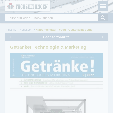
Fachzeitungen.de - Das unabhängige Portal für
Cookie-Einstellungen
Fachmagazine Fachpublikationen & eBooks
Suche
Suchformular
Sie sind hier
Industrie - Produktion
Nahrungsmittel - Food - Getränkeindustrie
‹‹
››
Fachzeitschrift
Getränke! Technologie & Marketing