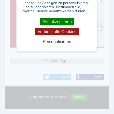
Thomas Mlynarik
Inhalte und Anzeigen zu personalisieren
und zu analysieren. Bestimmen Sie,
+ 49 (0)911 / 20 18 - 165
welche Dienste benutzt werden dürfen
+ 49 (0)911 / 20 18 - 100
Alle akzeptieren
Brigitte Haulena
Verbiete alle Cookies
+ 49 (0)911 / 20 18 - 205
Personalisieren
+ 49 (0)911 / 20 18 - 100
Abo kündigen
tweet
teilen
Google Adsense ist deaktiviert.
Erlauben