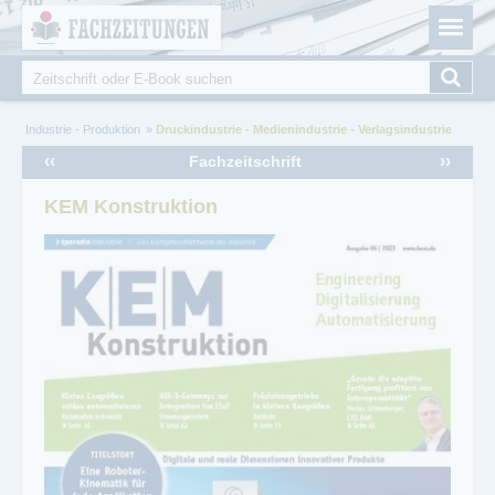
Fachzeitungen.de - Das unabhängige Portal für
Cookie-Einstellungen
Fachmagazine Fachpublikationen & eBooks
Suche
Suchformular
Sie sind hier
Industrie - Produktion
Druckindustrie - Medienindustrie - Verlagsindustrie
‹‹
››
Fachzeitschrift
KEM Konstruktion