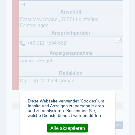
74
Ernst-Mey-Straße
,
70771
Leinfelden-
Echterdingen
+49 711 7594-552
Andreas Hugel
Dipl.-Ing. Michael Corban
Diese Webseite verwendet 'Cookies' um
Inhalte und Anzeigen zu personalisieren
Abo kündigen
und zu analysieren. Bestimmen Sie,
welche Dienste benutzt werden dürfen
tweet
teilen
Alle akzeptieren