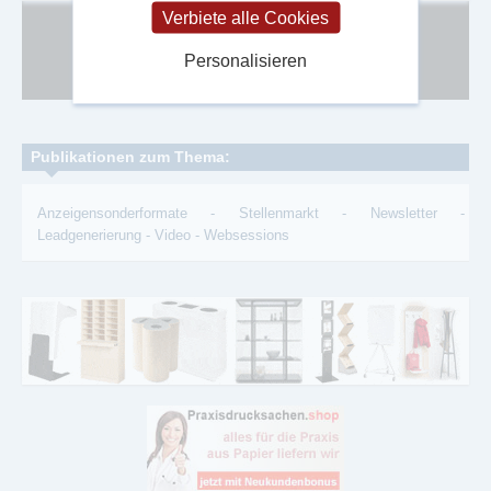
Verbiete alle Cookies
Google Adsense ist deaktiviert.
Erlauben
Personalisieren
Publikationen zum Thema:
Anzeigensonderformate
-
Stellenmarkt
-
Newsletter
-
Leadgenerierung
-
Video
-
Websessions