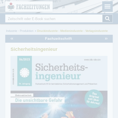
Fachzeitungen.de - Das unabhängige Portal für
Cookie-Einstellungen
Fachmagazine Fachpublikationen & eBooks
Suche
Suchformular
Sie sind hier
Industrie - Produktion
Druckindustrie - Medienindustrie - Verlagsindustrie
‹‹
››
Fachzeitschrift
Sicherheitsingenieur