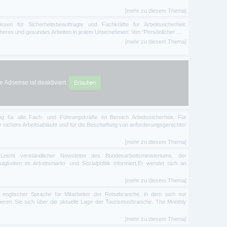
[mehr zu diesem Thema]
ssen für Sicherheitsbeauftragte und Fachkräfte für Arbeitssicherheit.
cheres und gesundes Arbeiten in jedem Unternehmen: Von “Persönlicher ...
[mehr zu diesem Thema]
 Adsense ist deaktiviert.
Erlauben
ung für alle Fach- und Führungskräfte im Bereich Arbeitssicherheit. Für
r sichere Arbeitsabläufe und für die Beschaffung von anforderungsgerechter
[mehr zu diesem Thema]
Leicht verständlicher Newsletter des Bundesarbeitsministeriums, der
igkeiten im Arbeitsmarkt- und Sozialpolitik informiert.Er wendet sich an
[mehr zu diesem Thema]
n englischer Sprache für Mitarbeiter der Reisebranche, in dem sich nur
mieren Sie sich über die aktuelle Lage der Tourismusbranche. The Monthly
[mehr zu diesem Thema]