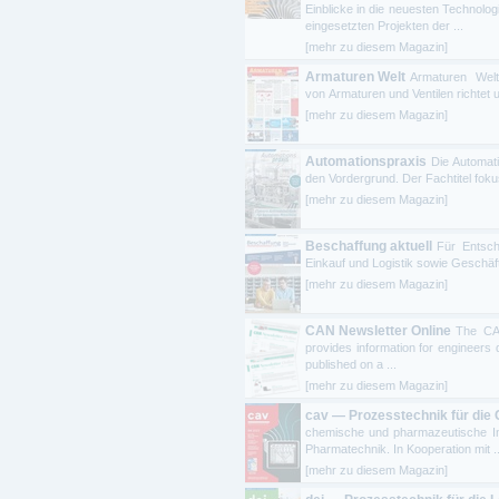
Einblicke in die neuesten Technolo
eingesetzten Projekten der ...
[mehr zu diesem Magazin]
Armaturen Welt
Armaturen Welt
von Armaturen und Ventilen richtet 
[mehr zu diesem Magazin]
Automationspraxis
Die Automati
den Vordergrund. Der Fachtitel fokus
[mehr zu diesem Magazin]
Beschaffung aktuell
Für Entsch
Einkauf und Logistik sowie Geschäfts
[mehr zu diesem Magazin]
CAN Newsletter Online
The CAN
provides information for engineer
published on a ...
[mehr zu diesem Magazin]
cav — Prozesstechnik für die 
chemische und pharmazeutische Ind
Pharmatechnik. In Kooperation mit ..
[mehr zu diesem Magazin]