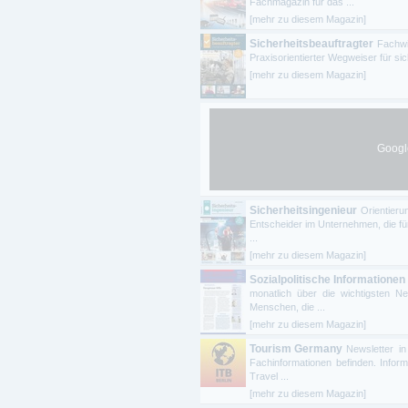
Fachmagazin für das ...
[mehr zu diesem Magazin]
Sicherheitsbeauftragter
Fachwi
Praxisorientierter Wegweiser für si
[mehr zu diesem Magazin]
Google
Sicherheitsingenieur
Orientier
Entscheider im Unternehmen, die fü
...
[mehr zu diesem Magazin]
Sozialpolitische Informationen
monatlich über die wichtigsten Neu
Menschen, die ...
[mehr zu diesem Magazin]
Tourism Germany
Newsletter i
Fachinformationen befinden. Infor
Travel ...
[mehr zu diesem Magazin]