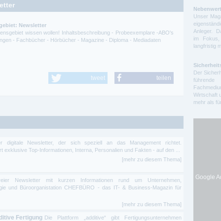
etter
Nebenwert
Unser Maga
eigenstä
gebiet: Newsletter
Anleger. D
ssensgebiet wissen wollen! Inhaltsbeschreibung - Probeexemplare -ABO's
im Fokus,
itungen - Fachbücher - Hörbücher - Magazine - Diploma - Mediadaten
langfristig 
Sicherheit
Der Sicherh
tweet
teilen
führende 
Fachmedium
Wirtschaft 
mehr als f
r digitale Newsletter, der sich speziell an das Management richtet.
t exklusive Top-Informationen, Interna, Personalien und Fakten - auf den ...
[mehr zu diesem Thema]
Google Ad
freier Newsletter mit kurzen Informationen rund um Unternehmen,
ogie und Büroorganistation CHEFBÜRO - das IT- & Business-Magazin für
[mehr zu diesem Thema]
ditive Fertigung
Die Plattform „additive“ gibt Fertigungsunternehmen