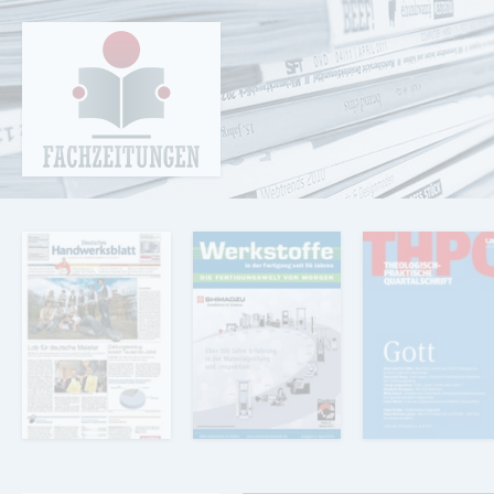
Cookie-Einstellungen
Fachzeitungen.de - Das unabhängige Portal
für Fachmagazine Fachpublikationen &
eBooks