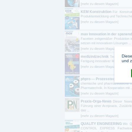
[mehr zu diesem Magazin]
KEM Konstruktion
Für Konstrukt
Produktentwicklung und Technische
[mehr zu diesem Magazin]
mav Innovation in der spanend
Facetten zeitgemäßer Produktion 
setzen mit innovativen Lösungen ...
[mehr zu diesem Magazin]
Diese
medizin&technik
Technologien,
und z
Fertigung innovativer Medizinproduk
[mehr zu diesem Magazin]
phpro — Prozesstechnik für d
chemische und pharmazeutische Ind
Pharmatechnik. In Kooperation mit ..
[mehr zu diesem Magazin]
Praxis-Orga-News
Dieser Newsl
Führung einer Arztpraxis. Zusätz
das ...
[mehr zu diesem Magazin]
QUALITY ENGINEERING
Wo Qu
CONTROL EXPRESS Fachwissen