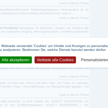
[mehr zu diesem Thema]
eure/Konstruktionsleiter, Entwicklungsingenieure, Verantwortliche für die
s Management in Maschinenbau und Elektrotechnik sowie im ...
[mehr zu diesem Thema]
en Fertigung
Fachmagazin für Maschinen, Anlagen und Verfahren Alle
in der spanenden Fertigung. Werkzeugmaschinen- und Werkzeughersteller
[mehr zu diesem Thema]
 Webseite verwendet 'Cookies' um Inhalte und Anzeigen zu personalis
 Komponenten und Verfahren, kurz alles, was für die Entwicklung und
u analysieren. Bestimmen Sie, welche Dienste benutzt werden dürfen
te gebraucht wird. Impulse für den Markt – mit aktuellen Trends aus ...
[mehr zu diesem Thema]
Alle akzeptieren
Verbiete alle Cookies
Personalisieren
ie Pharmaindustrie
Produkt- und praxisorientierte Lösungen für die
ustrie. Seit über 50 Jahren die führende Fachzeitschrift für Chemie- und
.
[mehr zu diesem Thema]
etter erscheint jede Woche und liefert Tipps und Tricks zur rationellen
lich werden Finanz-, Personalführungs- und Managementtips gegeben. Und
[mehr zu diesem Thema]
alität draufsteht, ist auch Qualität drin. QUALITY ENGINEERING und
 für das Qualitätsmanagement. QUALITY ENGINEERING – das