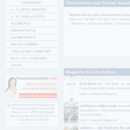
STARTSEITE
Zeitschriften zum Thema: Newsl
A - Z | ZEITSCHRIFTEN
Wählen Sie aus dem vorsortierten Fach
A - Z | VERLAGSLISTE
Alles was Sie über Ihr Fach- oder Intere
FACHBLOGS
- Preisinfos - Fachzeitschriften - Fachze
PRESSEPORTAL
FACHBEITRÄGE
BEI UNS WERBEN
VERLAG NEU ANMELDEN
BLOG NEU ANMELDEN
LOGIN
Magazine & Zeitschriften:
DVZ-Brief
Der DVZ-Brief ist de
Führungspersönlichkeiten finden dor
[mehr zu diesem Magazin]
chefbuero-online-news
Kosten
Management, Informationstechnol
Führungskräfte - ...
[mehr zu diesem Magazin]
additive — die Plattform für ad