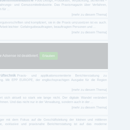
ebensmittelindustrie
Food Design, Produktion, Verpackung, Sicherheit –
ahrungs- und Genussmittelindustrie. Das Praxismagazin über Verfahren,
für ...
[mehr zu diesem Thema]
rgutvorschriften sind kompliziert, sie in die Praxis umzusetzen ist es auch.
Arbeit leichter: Gefahrgutbeauftragten, beauftragten Personen und ...
[mehr zu diesem Thema]
 Adsense ist deaktiviert.
Erlauben
rüftechnik
Praxis- und applikationsorientierte Berichterstattung zu
ung. Mit EPP EUROPE, der englischsprachigen Ausgabe für die Region
[mehr zu diesem Thema]
ert sich aktuell so stark wie lange nicht. Der digitale Wandel verändert
men. Und das nicht nur in der Verwaltung, sondern auch in der ...
[mehr zu diesem Thema]
ger mit dem Fokus auf die Geschäftsleitung der kleinen und mittleren
e, exklusive und praxisnahe Berichterstattung ist auf das moderne