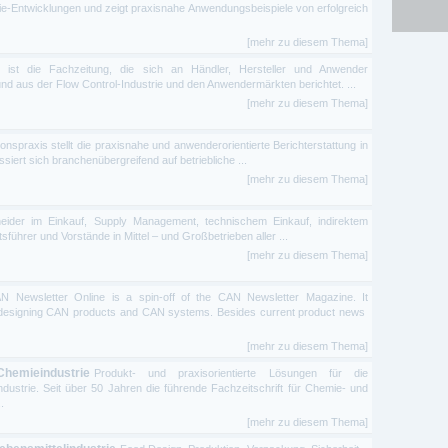
gie-Entwicklungen und zeigt praxisnahe Anwendungsbeispiele von erfolgreich
[mehr zu diesem Thema]
 ist die Fachzeitung, die sich an Händler, Hersteller und Anwender
und aus der Flow Control-Industrie und den Anwendermärkten berichtet. ...
[mehr zu diesem Thema]
onspraxis stellt die praxisnahe und anwenderorientierte Berichterstattung in
siert sich branchenübergreifend auf betriebliche ...
[mehr zu diesem Thema]
eider im Einkauf, Supply Management, technischem Einkauf, indirektem
führer und Vorstände in Mittel – und Großbetrieben aller ...
[mehr zu diesem Thema]
 Newsletter Online is a spin-off of the CAN Newsletter Magazine. It
s designing CAN products and CAN systems. Besides current product news
[mehr zu diesem Thema]
Chemieindustrie
Produkt- und praxisorientierte Lösungen für die
ustrie. Seit über 50 Jahren die führende Fachzeitschrift für Chemie- und
.
[mehr zu diesem Thema]