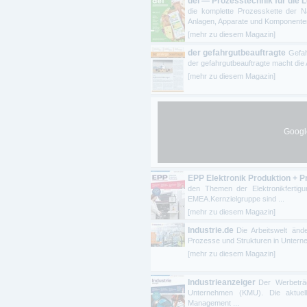
dei — Prozesstechnik für die L
die komplette Prozesskette der N
Anlagen, Apparate und Komponenten 
[mehr zu diesem Magazin]
der gefahrgutbeauftragte
Gefah
der gefahrgutbeauftragte macht die 
[mehr zu diesem Magazin]
Google
EPP Elektronik Produktion + P
den Themen der Elektronikfertig
EMEA.Kernzielgruppe sind ...
[mehr zu diesem Magazin]
Industrie.de
Die Arbeitswelt änd
Prozesse und Strukturen in Unterneh
[mehr zu diesem Magazin]
Industrieanzeiger
Der Werbeträ
Unternehmen (KMU). Die aktuell
Management ...