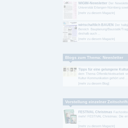
WiGIM-Newsletter
Der Newslette
Universität Erlangen-Nürnberg sowi
[mehr zu diesem Magazin]
wirtschaftlich BAUEN
Der halbj
Bereich Bauplanung/Baustatik/Tra
deshalb auch ...
[mehr zu diesem Magazin]
Blogs zum Thema: Newsletter
Tipps für eine gelungene Kul
dem Thema Öffentlichkeitsarbeit ve
Kultur-Kommunikation gehört und ...
[mehr zu diesem Blog]
Vorstellung einzelner Zeitschrif
FESTIVAL Christmas
Fachzeitsc
mehr! FESTIVAL Christmas: Die erst
...
[mehr zu diesem Magazin]