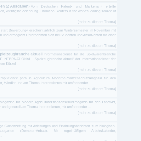
ten (2 Ausgaben)
Vom Deutschen Patent- und Markenamt erteilte
uch, wichtigste Zeichnung. Thomson Reuters is the world’s leading source of
...
[mehr zu diesem Thema]
sstart Bewerbung« erscheint jährlich zum Wintersemester im November mit
n und ermöglicht Unternehmen sich bei Studenten und Absolventen mit einer
[mehr zu diesem Thema]
Spielzeugbranche aktuell
Informationsdienst für die Spielwarenbranche
 INTERNATIONAL - Spielzeugbranche aktuell" der Informationsdienst der
em Kürzel ...
[mehr zu diesem Thema]
opScience para la Agricultura ModernaPflanzenschutzmagazin für den
ter, Händler und am Thema Interessierten mit umfassender ...
[mehr zu diesem Thema]
agazine for Modern AgriculturePflanzenschutzmagazin für den Landwirt,
er und generell am Thema Interessierten, mit umfassender ...
[mehr zu diesem Thema]
ige Gartenzeitung mit Anleitungen und Erfahrungsberichten zum biologisch-
arten (Demeter-Anbau). Mit regelmäßigem Arbeitskalender,
..