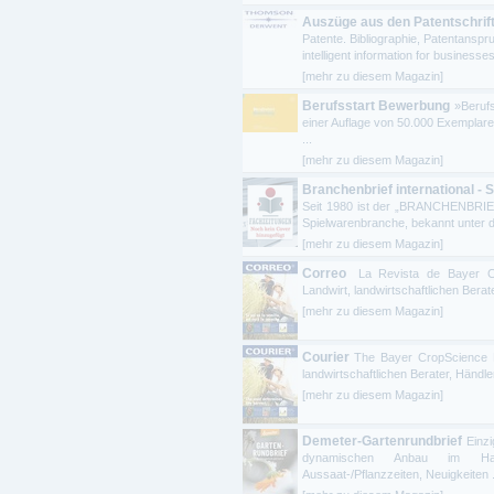
Auszüge aus den Patentschrif
Patente. Bibliographie, Patentanspr
intelligent information for businesses 
[mehr zu diesem Magazin]
Berufsstart Bewerbung
»Beruf
einer Auflage von 50.000 Exemplare
...
[mehr zu diesem Magazin]
Branchenbrief international - 
Seit 1980 ist der „BRANCHENBRIEF
Spielwarenbranche, bekannt unter d
[mehr zu diesem Magazin]
Correo
La Revista de Bayer Cr
Landwirt, landwirtschaftlichen Bera
[mehr zu diesem Magazin]
Courier
The Bayer CropScience M
landwirtschaftlichen Berater, Händl
[mehr zu diesem Magazin]
Demeter-Gartenrundbrief
Einz
dynamischen Anbau im Hausg
Aussaat-/Pflanzzeiten, Neuigkeiten .