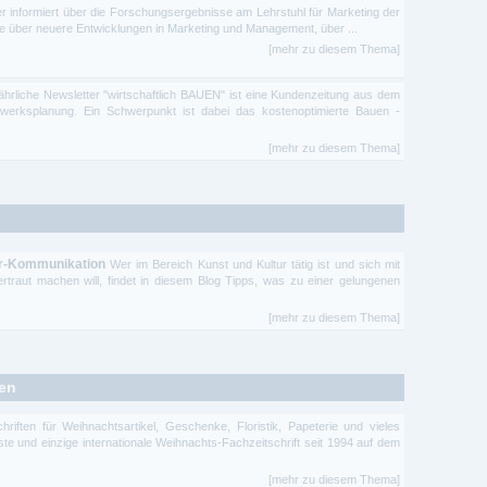
r informiert über die Forschungsergebnisse am Lehrstuhl für Marketing der
e über neuere Entwicklungen in Marketing und Management, über ...
[mehr zu diesem Thema]
ährliche Newsletter "wirtschaftlich BAUEN" ist eine Kundenzeitung aus dem
gwerksplanung. Ein Schwerpunkt ist dabei das kostenoptimierte Bauen -
[mehr zu diesem Thema]
tur-Kommunikation
Wer im Bereich Kunst und Kultur tätig ist und sich mit
rtraut machen will, findet in diesem Blog Tipps, was zu einer gelungenen
[mehr zu diesem Thema]
ten
hriften für Weihnachtsartikel, Geschenke, Floristik, Papeterie und vieles
e und einzige internationale Weihnachts-Fachzeitschrift seit 1994 auf dem
[mehr zu diesem Thema]