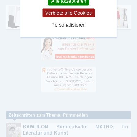
Alle akzeptieren
Verbiete alle Cookies
Personalisieren
Zeitschriften zum Thema: Printmedien
BAWÜLON Süddeutsche MATRIX für
Literatur und Kunst