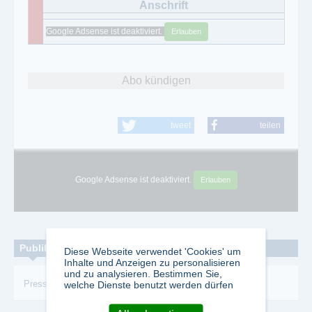
Google Adsense ist deaktiviert.
Erlauben
Abo kündigen
tweet
teilen
Google Adsense ist deaktiviert.
Erlauben
Publikationen zum Thema:
Diese Webseite verwendet 'Cookies' um
Inhalte und Anzeigen zu personalisieren
und zu analysieren. Bestimmen Sie,
Presse
-
Informationsdienst
-
Meldungen
welche Dienste benutzt werden dürfen